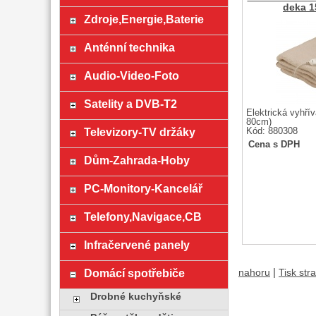
deka 
Zdroje,Energie,Baterie
Anténní technika
Audio-Video-Foto
Satelity a DVB-T2
Elektrická vyhří
80cm)
Televizory-TV držáky
Kód: 880308
Cena s DPH
Dům-Zahrada-Hoby
PC-Monitory-Kancelář
Telefony,Navigace,CB
Infračervené panely
Domácí spotřebiče
|
nahoru
Tisk str
Drobné kuchyňské