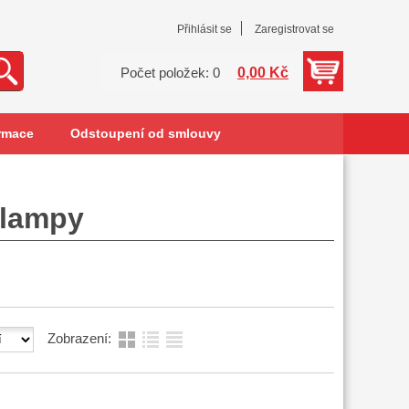
Přihlásit se
Zaregistrovat se
0,00 Kč
Počet položek: 0
rmace
Odstoupení od smlouvy
ralampy
Zobrazení: