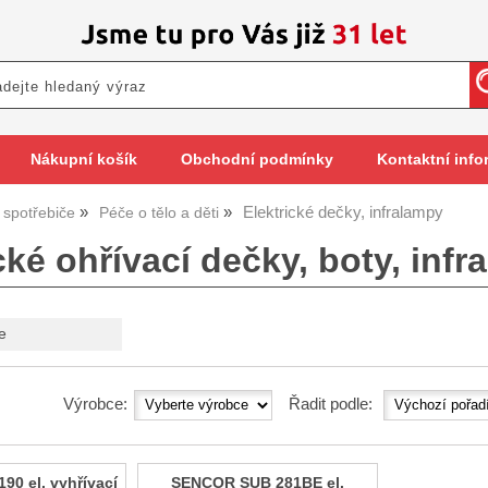
Nákupní košík
Obchodní podmínky
Kontaktní info
Elektrické dečky, infralampy
spotřebiče
Péče o tělo a děti
cké ohřívací dečky, boty, inf
e
Výrobce:
Řadit podle:
0 el. vyhřívací
SENCOR SUB 281BE el.