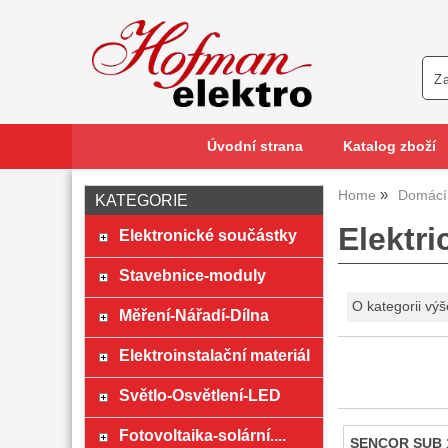
Úvodní strana
Katalog zboží
Home
Domácí 
KATEGORIE
Elektri
Elektronické součástky
Stavebnice-moduly
O kategorii výš
Měření-Nářadí-Dílna
Elektroinstalační materiál
Světlo-Osvětlení-LED
Fotovoltaika-solární....
SENCOR SUB 19