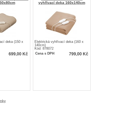
150x80cm
vyhřívací deka 160x140cm
vací deka (150 x
Elektrická vyhřívací deka (160 x
140cm)
Kód: 878072
699,00
Kč
799,00
Kč
Cena s DPH
anky