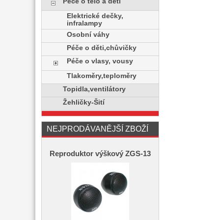
Péče o tělo a děti
Elektrické dečky,
infralampy
Osobní váhy
Péče o děti,chůvičky
Péče o vlasy, vousy
Tlakoměry,teploměry
Topidla,ventilátory
Žehličky-Šití
NEJPRODÁVANĚJŠÍ ZBOŽÍ
Reproduktor výškový ZGS-13