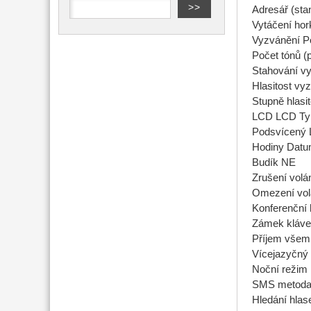
Adresář (stan
Vytáčení hor
Vyzvánění Po
Počet tónů (
Stahování v
Hlasitost vy
Stupně hlasi
LCD LCD Typ 
Podsvícený 
Hodiny Datum
Budík NE
Zrušení volá
Omezení vol
Konferenční 
Zámek kláves
Příjem všem
Vícejazyčný 
Noční režim
SMS metoda 
Hledání hlas