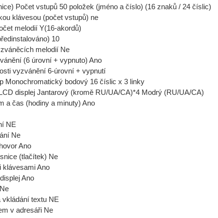
ice) Počet vstupů 50 položek (jméno a číslo) (16 znaků / 24 číslic)
kou klávesou (počet vstupů) ne
čet melodií Y(16-akordů)
předinstalováno) 10
yzváněcích melodií Ne
zvánění (6 úrovní + vypnuto) Ano
tosti vyzvánění 6-úrovní + vypnutí
Monochromatický bodový 16 číslic x 3 linky
LCD displej Jantarový (kromě RU/UA/CA)*4 Modrý (RU/UA/CA)
 a čas (hodiny a minuty) Ano
ní NE
ání Ne
hovor Ano
nice (tlačítek) Ne
i klávesami Ano
displej Ano
 Ne
vkládání textu NE
em v adresáři Ne