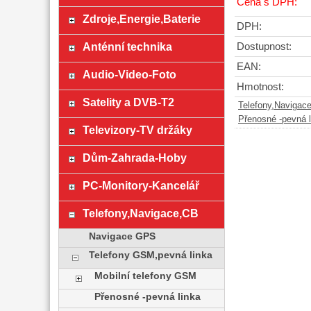
Cena s DPH:
Zdroje,Energie,Baterie
DPH:
Anténní technika
Dostupnost:
EAN:
Audio-Video-Foto
Hmotnost:
Satelity a DVB-T2
Telefony,Navigac
Přenosné -pevná l
Televizory-TV držáky
Dům-Zahrada-Hoby
PC-Monitory-Kancelář
Telefony,Navigace,CB
Navigace GPS
Telefony GSM,pevná linka
Mobilní telefony GSM
Přenosné -pevná linka