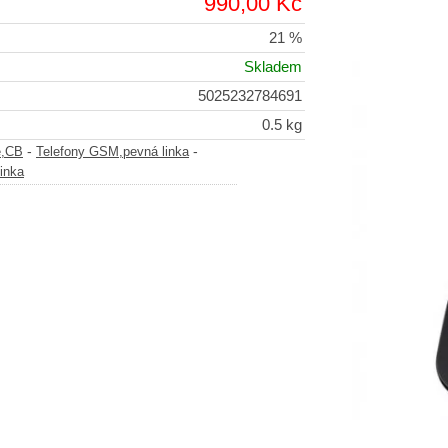
990,00 Kč
21 %
Skladem
5025232784691
0.5 kg
-
-
e,CB
Telefony GSM,pevná linka
inka