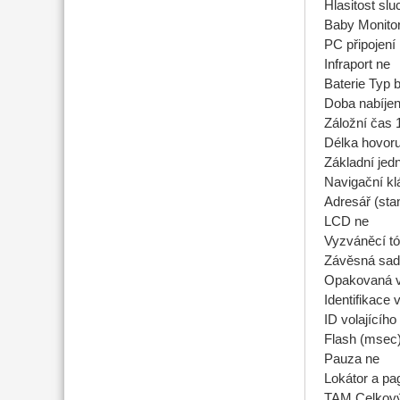
Hlasitost sl
Baby Monito
PC připojení
Infraport ne
Baterie Typ 
Doba nabíjen
Záložní čas 
Délka hovoru
Základní jed
Navigační k
Adresář (sta
LCD ne
Vyzváněcí tó
Závěsná sad
Opakovaná v
Identifikace 
ID volajícího
Flash (msec
Pauza ne
Lokátor a pa
TAM Celkový