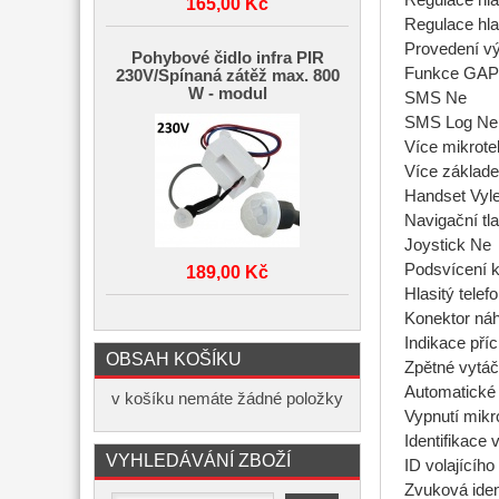
Regulace hla
165,00 Kč
Regulace hla
Provedení vý
Pohybové čidlo infra PIR
Funkce GAP 
230V/Spínaná zátěž max. 800
W - modul
SMS Ne
SMS Log Ne
Více mikrote
Více základe
Handset Vyl
Navigační tl
Joystick Ne
Podsvícení 
189,00 Kč
Hlasitý telef
Konektor ná
Indikace pří
OBSAH KOŠÍKU
Zpětné vytáč
Automatické
v košíku nemáte žádné položky
Vypnutí mik
Identifikace 
VYHLEDÁVÁNÍ ZBOŽÍ
ID volajícího
Zvuková iden