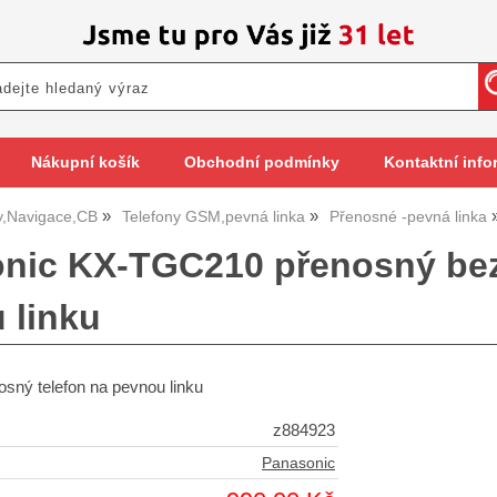
Nákupní košík
Obchodní podmínky
Kontaktní info
y,Navigace,CB
Telefony GSM,pevná linka
Přenosné -pevná linka
nic KX-TGC210 přenosný bez
 linku
sný telefon na pevnou linku
z884923
Panasonic