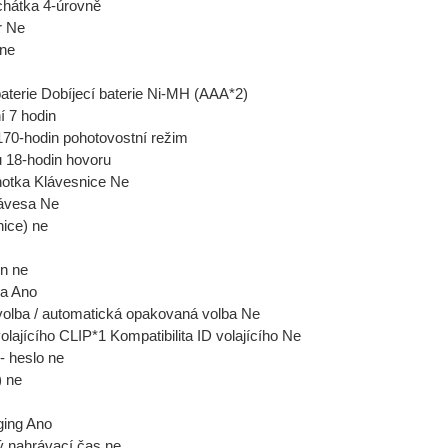
uchátka 4-úrovně
r Ne
 ne
baterie Dobíjecí baterie Ni-MH (AAA*2)
í 7 hodin
170-hodin pohotovostní režim
 18-hodin hovoru
notka Klávesnice Ne
lávesa Ne
nice) ne
n ne
a Ano
olba / automatická opakovaná volba Ne
volajícího CLIP*1 Kompatibilita ID volajícího Ne
 - heslo ne
) ne
ging Ano
 nahrávací čas ne