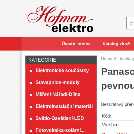
Úvodní strana
Katalog zboží
Home
Telefon
KATEGORIE
Panaso
Elektronické součástky
Stavebnice-moduly
pevnou
Měření-Nářadí-Dílna
Bezdrátový přeno
Elektroinstalační materiál
Kód:
Světlo-Osvětlení-LED
Výrobce:
Fotovoltaika-solární....