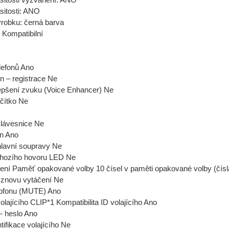
sitosti vyzvánění: ANO
sitosti: ANO
robku: černá barva
Kompatibilní
lefonů Ano
n – registrace Ne
epšení zvuku (Voice Enhancer) Ne
ačítko Ne
klávesnice Ne
on Ano
hlavní soupravy Ne
chozího hovoru LED Ne
ení Paměť opakované volby 10 čísel v paměti opakované volby (čísl
 znovu vytáčení Ne
rofonu (MUTE) Ano
volajícího CLIP*1 Kompatibilita ID volajícího Ano
 - heslo Ano
tifikace volajícího Ne