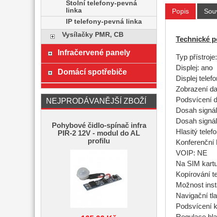
Stolní telefony-pevná
linka
Popis
Souv
IP telefony-pevná linka
Vysílačky PMR, CB
Technické p
Infračervené panely
Typ přístroje
Displej: ano
Domácí spotřebiče
Displej tele
Zobrazení da
Podsvícení d
NEJPRODÁVANĚJŠÍ ZBOŽÍ
Dosah signál
Dosah signál
Pohybové čidlo-spínač infra
Hlasitý tele
PIR-2 12V - modul do AL
profilu
Konferenční 
VOIP: NE
Na SIM kart
Kopírování t
Možnost inst
Navigační tl
Podsvícení 