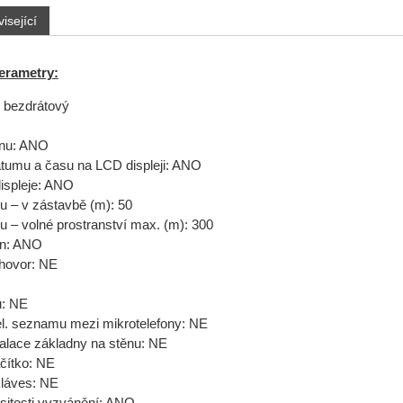
isející
erametry:
: bezdrátový
fonu: ANO
tumu a času na LCD displeji: ANO
ispleje: ANO
u – v zástavbě (m): 50
u – volné prostranství max. (m): 300
fon: ANO
hovor: NE
u: NE
el. seznamu mezi mikrotelefony: NE
alace základny na stěnu: NE
ačítko: NE
kláves: NE