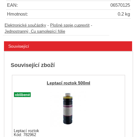
EAN:
06570125
Hmotnost:
0.2 kg
-
-
Elektronické součástky
Plošné spoje,cuprextit
Jednostranný, Cu samolepící fólie
Související
Související zboží
Leptací roztok 500ml
Leptací roztok
Kód: 782962