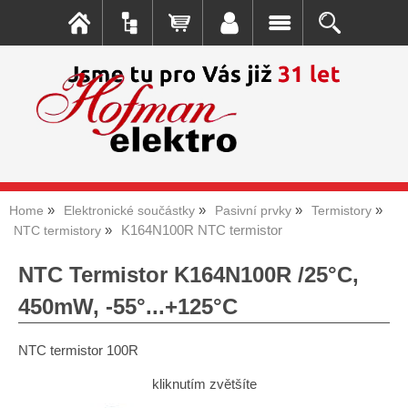
Home
Elektronické součástky
Pasivní prvky
Termistory
K164N100R NTC termistor
NTC termistory
NTC Termistor K164N100R /25°C,
450mW, -55°...+125°C
NTC termistor 100R
kliknutím zvětšíte