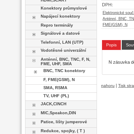
HDMI,SCART
DPH:
Konektory průmyslové
Elektronické sou
Napájecí konektory
Anténní, BNC, T
FME(GSM), N
Repro terminály
Signálové a datové
Telefonní, LAN (UTP)
Popis
Souv
Vodotěsné univerzální
Anténní, BNC, TNC, F, N,
N zásuvka do
FME, UHF, SMA
BNC, TNC konektory
F, FME(GSM), N
|
nahoru
Tisk str
SMA, RSMA
TV, UHF (PL)
JACK,CINCH
MIC,Speakon,DIN
Patice, lišty jumperové
Redukce, spojky, ( T )