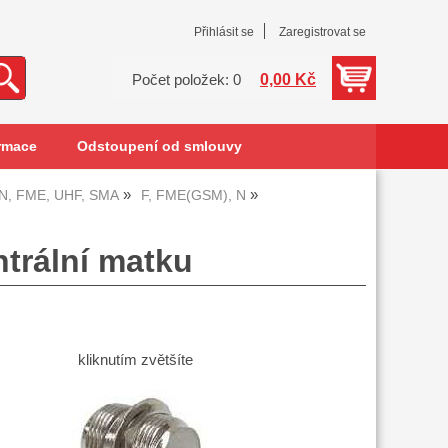
Přihlásit se
Zaregistrovat se
0,00 Kč
Počet položek: 0
rmace
Odstoupení od smlouvy
 N, FME, UHF, SMA
F, FME(GSM), N
trální matku
kliknutím zvětšíte