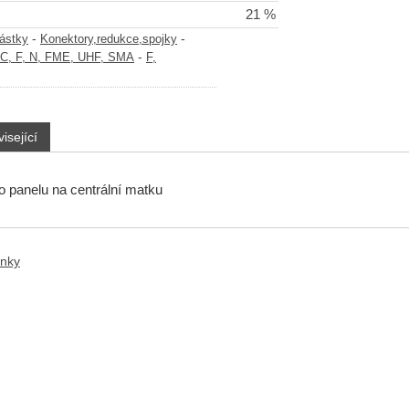
21 %
-
-
částky
Konektory,redukce,spojky
-
NC, F, N, FME, UHF, SMA
F,
isející
 panelu na centrální matku
anky