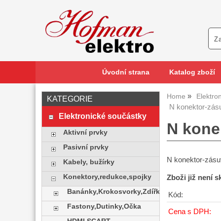
Úvodní strana
Katalog zboží
Home
Elektro
KATEGORIE
N konektor-zás
Elektronické součástky
N kone
Aktivní prvky
Pasivní prvky
N konektor-zásu
Kabely, bužírky
Konektory,redukce,spojky
Zboži již není 
Banánky,Krokosvorky,Zdířky
Kód:
Fastony,Dutinky,Očka
Cena s DPH: