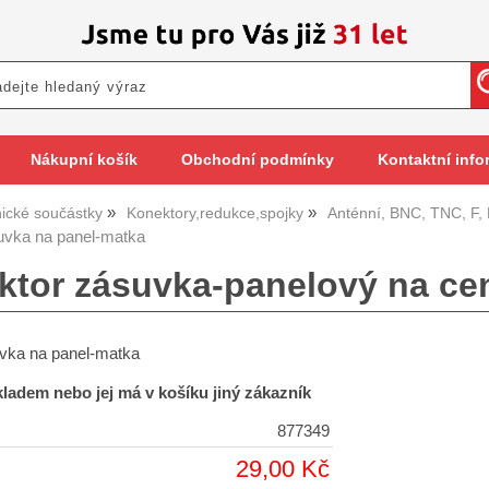
Nákupní košík
Obchodní podmínky
Kontaktní info
nické součástky
Konektory,redukce,spojky
Anténní, BNC, TNC, F,
uvka na panel-matka
ktor zásuvka-panelový na cen
vka na panel-matka
skladem nebo jej má v košíku jiný zákazník
877349
29,00 Kč