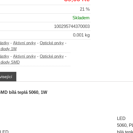
21 %
Skladem
100295744370003
0.001 kg
-
-
-
částky
Aktivní prvky
Optické prvky
 diody 1W
-
-
-
částky
Aktivní prvky
Optické prvky
 diody SMD
isející
MD bílá teplá 5060, 1W
LED
5060, 
 LED
bílá tepl