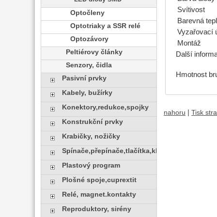
Svítivost
Optočleny
Barevná tepl
Optotriaky a SSR relé
Vyzařovací 
Optozávory
Montáž
Peltiérovy články
Další inform
Senzory, čidla
Hmotnost bru
Pasivní prvky
Kabely, bužírky
Konektory,redukce,spojky
|
nahoru
Tisk str
Konstrukční prvky
Krabičky, nožičky
Spínače,přepínače,tlačítka,klávesy
Plastový program
Plošné spoje,cuprextit
Relé, magnet.kontakty
Reproduktory, sirény