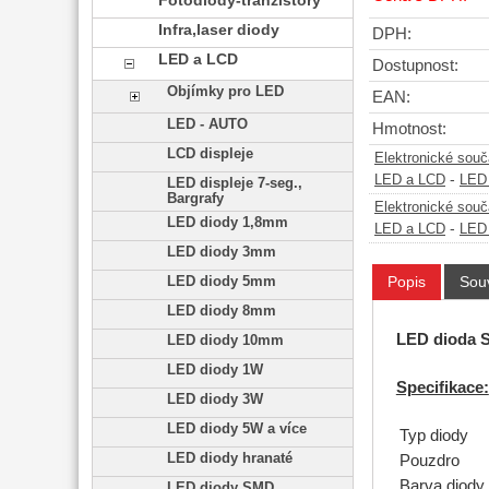
Fotodiody-tranzistory
Infra,laser diody
DPH:
LED a LCD
Dostupnost:
Objímky pro LED
EAN:
LED - AUTO
Hmotnost:
LCD displeje
Elektronické sou
-
LED a LCD
LED
LED displeje 7-seg.,
Bargrafy
Elektronické sou
LED diody 1,8mm
-
LED a LCD
LED
LED diody 3mm
Popis
Souv
LED diody 5mm
LED diody 8mm
LED dioda S
LED diody 10mm
LED diody 1W
Specifikace:
LED diody 3W
LED diody 5W a více
Typ diody
LED diody hranaté
Pouzdro
Barva diody
LED diody SMD