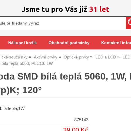
Nákupní košík
Obchodní podmínky
Kontaktní info
nické součástky
Aktivní prvky
Optické prvky
LED a LCD
LED
bílá teplá 5060, PLCC6 1W
oda SMD bílá teplá 5060, 1W,
yp)K; 120°
ílá teplá,1W
875143
39,00 Kč