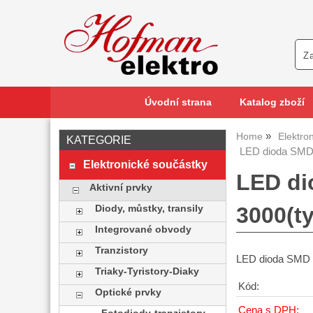
Úvodní strana
Katalog zboží
Home
Elektro
KATEGORIE
LED dioda SMD 
Elektronické součástky
LED di
Aktivní prvky
3000(t
Diody, můstky, transily
Integrované obvody
Tranzistory
LED dioda SMD b
Triaky-Tyristory-Diaky
Kód:
Optické prvky
Cena s DPH: