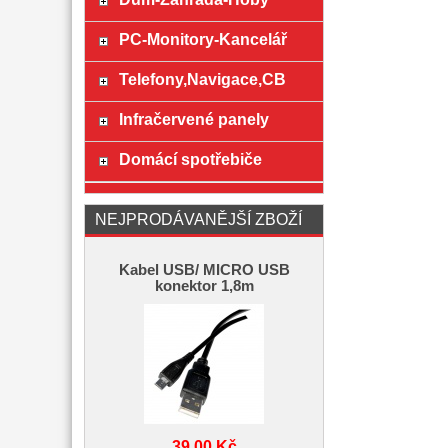
PC-Monitory-Kancelář
Telefony,Navigace,CB
Infračervené panely
Domácí spotřebiče
NEJPRODÁVANĚJŠÍ ZBOŽÍ
Kabel USB/ MICRO USB
konektor 1,8m
39,00 Kč