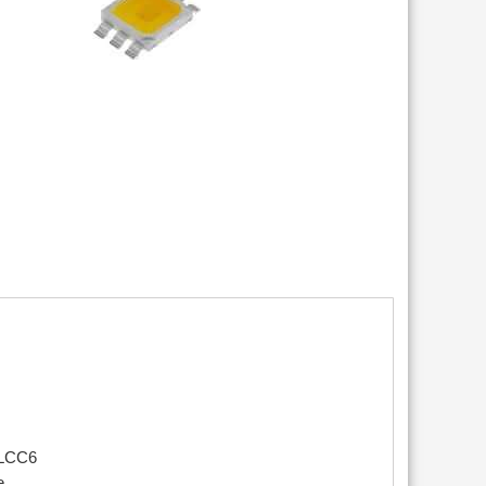
PLCC6
e