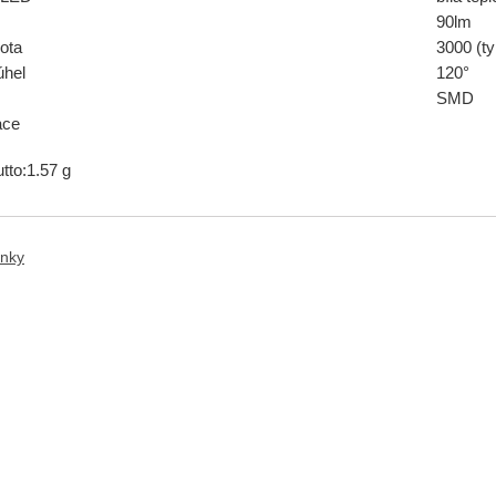
90lm
ota
3000 (t
úhel
120°
SMD
ace
tto:
1.57 g
anky