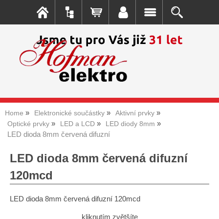
Home
Elektronické součástky
Aktivní prvky
Optické prvky
LED a LCD
LED diody 8mm
LED dioda 8mm červená difuzní
LED dioda 8mm červená difuzní
120mcd
LED dioda 8mm červená difuzní 120mcd
kliknutím zvětšíte