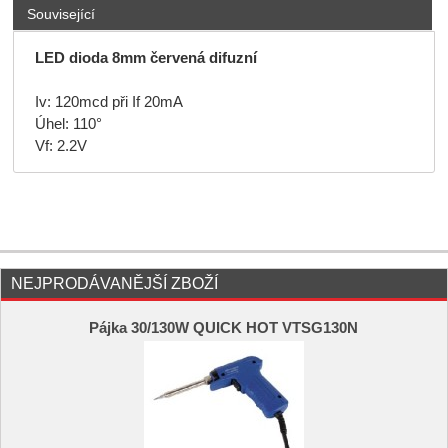
Související
LED dioda 8mm červená difuzní
Iv: 120mcd při If 20mA
Úhel: 110°
Vf: 2.2V
NEJPRODÁVANĚJŠÍ ZBOŽÍ
Pájka 30/130W QUICK HOT VTSG130N