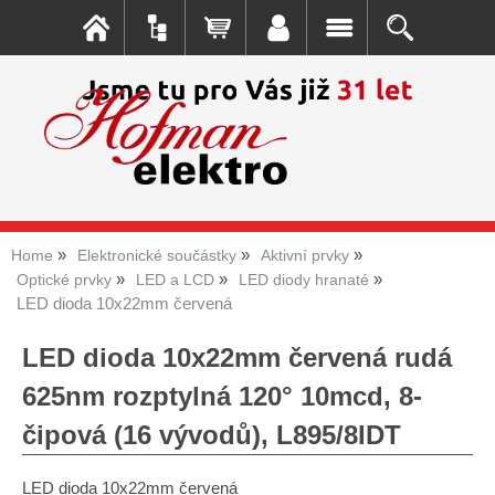
Home
Elektronické součástky
Aktivní prvky
Optické prvky
LED a LCD
LED diody hranaté
LED dioda 10x22mm červená
LED dioda 10x22mm červená rudá
625nm rozptylná 120° 10mcd, 8-
čipová (16 vývodů), L895/8IDT
LED dioda 10x22mm červená