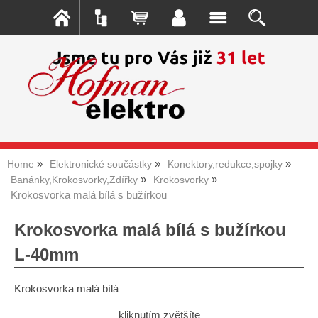
Home
Elektronické součástky
Konektory,redukce,spojky
Banánky,Krokosvorky,Zdířky
Krokosvorky
Krokosvorka malá bílá s bužírkou
Krokosvorka malá bílá s bužírkou
L-40mm
Krokosvorka malá bílá
kliknutím zvětšíte