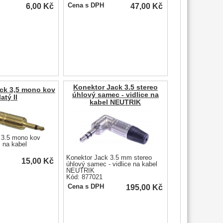
6,00
Kč
47,00
Kč
Cena s DPH
Konektor Jack 3.5 stereo
ck 3,5 mono kov
úhlový samec - vidlice na
latý II
kabel NEUTRIK
 3.5 mono kov
c na kabel
Konektor Jack 3.5 mm stereo
15,00
Kč
úhlový samec - vidlice na kabel
NEUTRIK
Kód: 877021
195,00
Kč
Cena s DPH