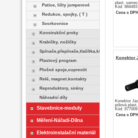
plast, samec
Patice, lišty jumperové
Kód: 884493
Cena s DP
Redukce, spojky, ( T )
Svorkovnice
Konstrukční prvky
Krabičky, nožičky
Spínače,přepínače,tlačítka,klávesy
Konektor J
Plastový program
Plošné spoje,cuprextit
Relé, magnet.kontakty
Reproduktory, sirény
Náhradní díly
Konektor Ja
pólová plast
Stavebnice-moduly
Kód: 877009
Cena s DP
Měření-Nářadí-Dílna
Elektroinstalační materiál