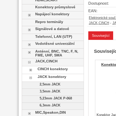
HDMI,SCART
Dostupnost:
Konektory průmyslové
EAN:
Napájecí konektory
Elektronické sou
Repro terminály
-
JACK,CINCH
JA
Signálové a datové
Související
Telefonní, LAN (UTP)
Vodotěsné univerzální
Souvisejíc
Anténní, BNC, TNC, F, N,
FME, UHF, SMA
JACK,CINCH
Konektor
CINCH konektory
JACK konektory
2,5mm JACK
3,5mm JACK
5,23mm JACK P-068
6,3mm JACK
MIC,Speakon,DIN
Konektor Ja