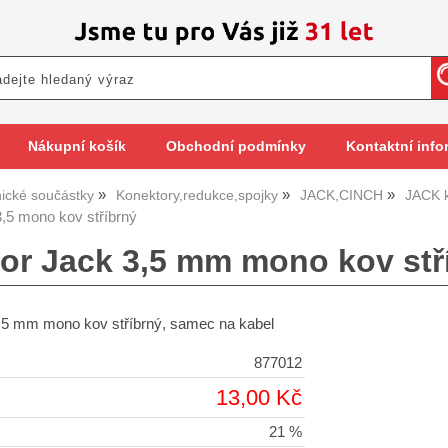
Nákupní košík
Obchodní podmínky
Kontaktní info
nické součástky
Konektory,redukce,spojky
JACK,CINCH
JACK 
,5 mono kov stříbrný
or Jack 3,5 mm mono kov stř
.5 mm mono kov stříbrný, samec na kabel
877012
13,00 Kč
21 %