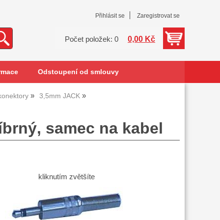
Přihlásit se
Zaregistrovat se
0,00 Kč
Počet položek: 0
rmace
Odstoupení od smlouvy
konektory
3,5mm JACK
íbrný, samec na kabel
kliknutím zvětšíte