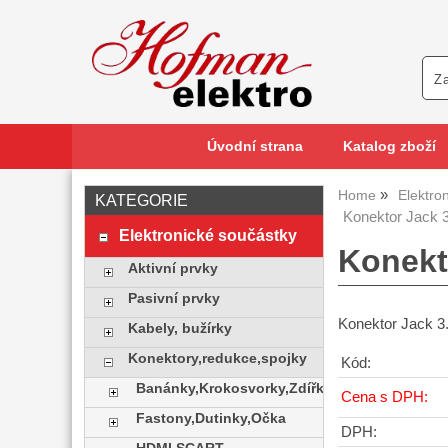
Úvodní strana
Katalog zboží
Home
Elektro
KATEGORIE
Konektor Jack 3
Elektronické součástky
Konekt
Aktivní prvky
Pasivní prvky
Konektor Jack 3
Kabely, bužírky
Konektory,redukce,spojky
Kód:
Banánky,Krokosvorky,Zdířky
Cena s DPH:
Fastony,Dutinky,Očka
DPH: