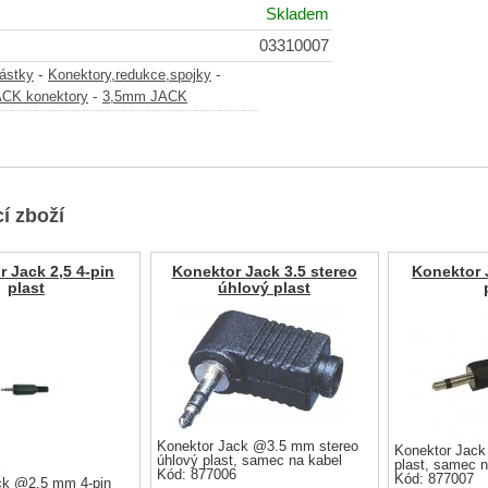
Skladem
03310007
-
-
částky
Konektory,redukce,spojky
-
CK konektory
3,5mm JACK
í zboží
 Jack 2,5 4-pin
Konektor Jack 3.5 stereo
Konektor 
plast
úhlový plast
Konektor Jack @3.5 mm stereo
Konektor Jac
úhlový plast, samec na kabel
plast, samec n
Kód: 877006
Kód: 877007
ck @2.5 mm 4-pin