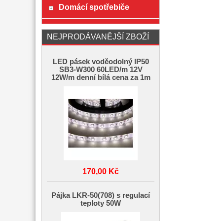
Domácí spotřebiče
NEJPRODÁVANĚJŠÍ ZBOŽÍ
LED pásek voděodolný IP50
SB3-W300 60LED/m 12V
12W/m denní bílá cena za 1m
170,00 Kč
Pájka LKR-50(708) s regulací
teploty 50W