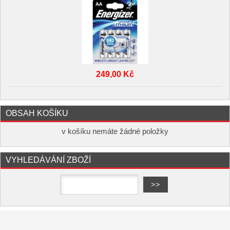
249,00 Kč
OBSAH KOŠÍKU
v košíku nemáte žádné položky
VYHLEDÁVÁNÍ ZBOŽÍ
Copyright ©
,
provozováno na
www.elektro-hofman.cz
systému
a
Shop5.cz
tvorba e-shopu
pronájem e-shopu