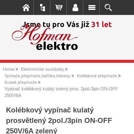
Home
Elektronické součástky
Spínače,přepínače,tlačítka,klávesy
Kolébkové přepínače
Kulaté přepínače
Vypínač kolébkový kulatý zelený pros. 2pol./3pin ON-OFF
250V/6A
Kolébkový vypínač kulatý
prosvětlený 2pol./3pin ON-OFF
250V/6A zelený