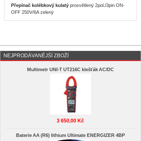
Přepínač kolébkový kulatý
prosvětlený 2pol./3pin ON-
OFF 250V/6A zelený
NEJPRODÁVANĚJŠÍ ZBOŽÍ
Multimetr UNI-T UT216C klešťák AC/DC
3 650,00 Kč
Baterie AA (R6) lithium Ultimate ENERGIZER 4BP