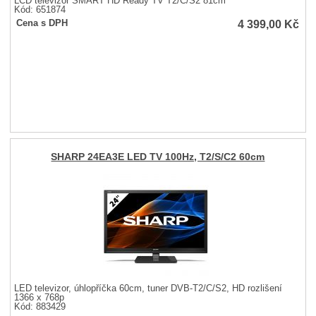
LCD televizor SMART HD Ready TV T2/C/S2 81cm
Kód: 651874
4 399,00
Kč
Cena s DPH
SHARP 24EA3E LED TV 100Hz, T2/S/C2 60cm
LED televizor, úhlopříčka 60cm, tuner DVB-T2/C/S2, HD rozlišení
1366 x 768p
Kód: 883429