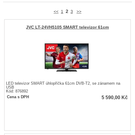
2
<<
1
3
>>
JVC LT-24VH5105 SMART televizor 61cm
LED televizor SMART úhlopříčka 61cm DVB-T2, se zánamem na
USB
Kód: 876892
5 590,00
Kč
Cena s DPH