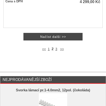
4 299,00
Kč
Cena s DPH
2
<<
1
3
>>
NEJPRODÁVANĚJŠÍ ZBOŽÍ
Svorka lámací pr.1-4.0mm2, 12pol. (čokoláda)