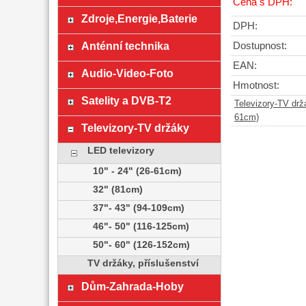
Cena s DPH:
Zdroje,Energie,Baterie
DPH:
Anténní technika
Dostupnost:
EAN:
Audio-Video-Foto
Hmotnost:
Satelity a DVB-T2
Televizory-TV drž
61cm)
Televizory-TV držáky
LED televizory
10" - 24" (26-61cm)
32" (81cm)
37"- 43" (94-109cm)
46"- 50" (116-125cm)
50"- 60" (126-152cm)
TV držáky, příslušenství
Dům-Zahrada-Hoby