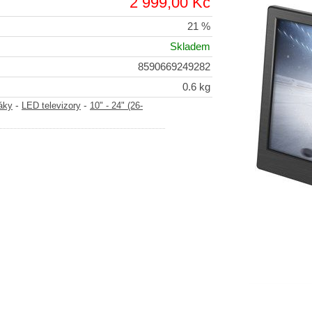
2 999,00 Kč
21 %
Skladem
8590669249282
0.6 kg
-
-
áky
LED televizory
10" - 24" (26-