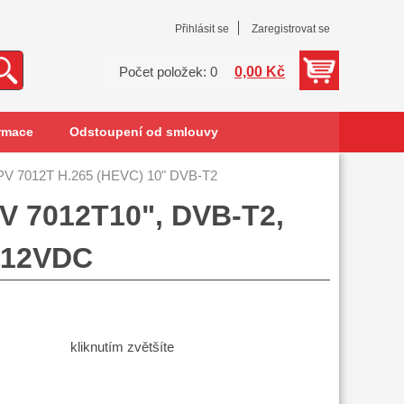
Přihlásit se
Zaregistrovat se
0,00 Kč
Počet položek: 0
rmace
Odstoupení od smlouvy
 7012T H.265 (HEVC) 10" DVB-T2
V 7012T10", DVB-T2,
í 12VDC
kliknutím zvětšíte