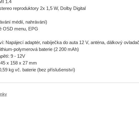
MI 1.4
stereo reproduktory 2x 1,5 W, Dolby Digital
ávání médií, nahrávání)
né OSD menu, EPG
ví: Napájecí adaptér, nabíječka do auta 12 V, anténa, dálkový ovlada
lithium-polymerová baterie (2 200 mAh)
pětí: 9 - 12V
245 x 158 x 27 mm
,59 kg vč. baterie (bez příslušenství)
anky