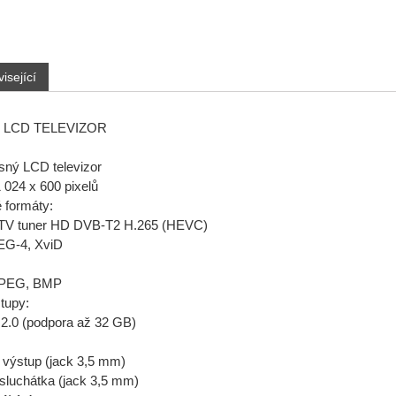
isející
LCD TELEVIZOR
osný LCD televizor
1 024 x 600 pixelů
 formáty:
 TV tuner HD DVB-T2 H.265 (HEVC)
EG-4, XviD
 JPEG, BMP
tupy:
2.0 (podpora až 32 GB)
o výstup (jack 3,5 mm)
 sluchátka (jack 3,5 mm)