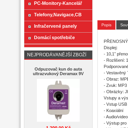
PC-Monitory-Kancelář
Telefony,Navigace,CB
Popis
Souv
Infračervené panely
Domácí spotřebiče
PŘENOSNÝ 
Displej:
- 10,1" přen
NEJPRODÁVANĚJŠÍ ZBOŽÍ
- Rozlišení: 
Podporované
Odpuzovač kun do auta
- Vestavěný
ultrazvukový Deramax 9V
- Obraz: MP
- Zvuk: MP3
- Obrázky:
Vstupy a výs
- Vstup USB 
- Koaxiální
- Audio/vide
- Výstup pro