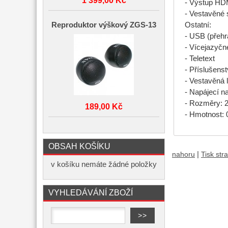
1 399,00 Kč
- Výstup HD
- Vestavěné 
Reproduktor výškový ZGS-13
Ostatní:
- USB (přehr
- Vícejazyč
- Teletext
- Příslušenst
- Vestavěná 
- Napájecí na
- Rozměry: 
189,00 Kč
- Hmotnost: 0
OBSAH KOŠÍKU
|
nahoru
Tisk str
v košíku nemáte žádné položky
VYHLEDÁVÁNÍ ZBOŽÍ