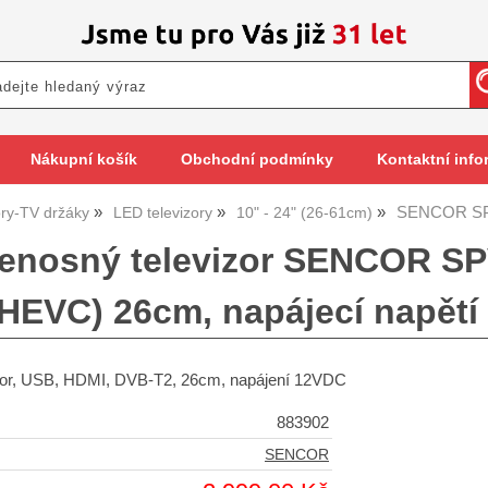
Nákupní košík
Obchodní podmínky
Kontaktní info
SENCOR SPV
ory-TV držáky
LED televizory
10" - 24" (26-61cm)
enosný televizor SENCOR SP
(HEVC) 26cm, napájecí napět
zor, USB, HDMI, DVB-T2, 26cm, napájení 12VDC
883902
SENCOR