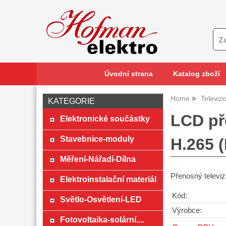
Úvodní strana
Katalog zboží
Home
Televiz
KATEGORIE
LCD př
Elektronické součástky
Stavebnice-moduly
H.265 
Měření-Nářadí-Dílna
Přenosný televi
Elektroinstalační materiál
Kód:
Světlo-Osvětlení-LED
Výrobce:
Fotovoltaika-solární....