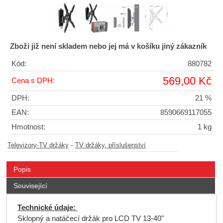
Zboži již není skladem nebo jej má v košíku jiný zákazník
Kód:
880782
569,00 Kč
Cena s DPH:
DPH:
21 %
EAN:
8590669117055
Hmotnost:
1 kg
-
Televizory-TV držáky
TV držáky, příslušenství
Popis
Související
Technické údaje:
Sklopný a natáčecí držák pro LCD TV 13-40"