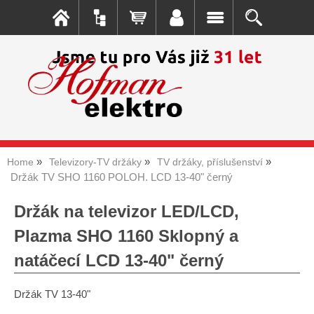
Home
Televizory-TV držáky
TV držáky, příslušenství
Držák TV SHO 1160 POLOH. LCD 13-40" černý
Držák na televizor LED/LCD,
Plazma SHO 1160 Sklopný a
natáčecí LCD 13-40" černý
Držák TV 13-40"