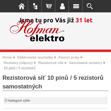
Home
Elektronické součástky
Pasivní prvky
Rezistory (odpory)
Rezistorové sítě
Samostatné rezistory
10 pinů / 5 rezistorů
Rezistorová síť 10 pinů / 5 rezistorů
samostatných
O kategorii výše