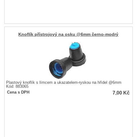
Knoflík přístrojový na osku @6mm černo-modrý
Plastový knoflík s límcem a ukazatelem-ryskou na hřídel @6mm
Kód: 883065
7,00
Kč
Cena s DPH