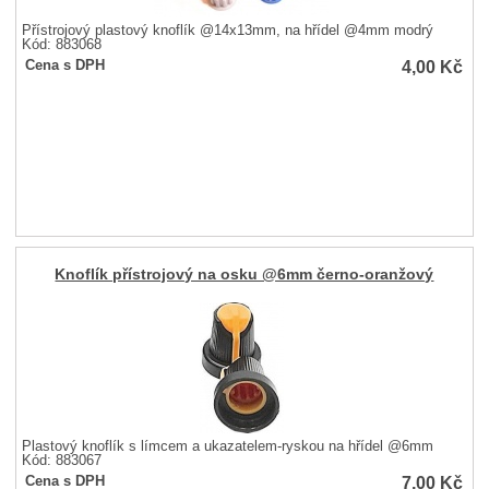
Přístrojový plastový knoflík @14x13mm, na hřídel @4mm modrý
Kód: 883068
4,00
Kč
Cena s DPH
Knoflík přístrojový na osku @6mm černo-oranžový
Plastový knoflík s límcem a ukazatelem-ryskou na hřídel @6mm
Kód: 883067
7,00
Kč
Cena s DPH