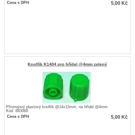
5,00
Kč
Cena s DPH
Knoflík K1404 pro hřídel @4mm zelený
Přístrojový plastový knoflík @14x15mm, na hřídel @4mm
Kód: 883060
5,00
Kč
Cena s DPH