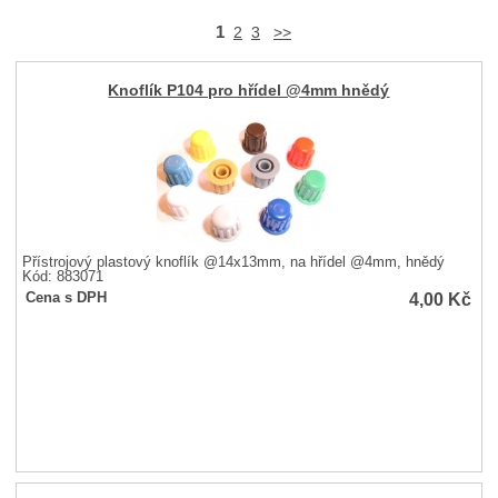
1
2
3
>>
Knoflík P104 pro hřídel @4mm hnědý
Přístrojový plastový knoflík @14x13mm, na hřídel @4mm, hnědý
Kód: 883071
4,00
Kč
Cena s DPH