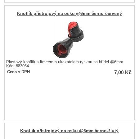
Knoflík přístrojový na osku @6mm černo-červený
Plastový knoflík s límcem a ukazatelem-ryskou na hřídel @6mm
Kód: 883064
7,00
Kč
Cena s DPH
Knoflík přístrojový na osku @6mm černo-žlutý