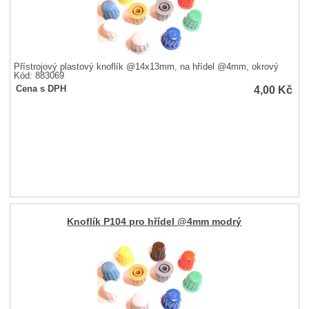
Přístrojový plastový knoflík @14x13mm, na hřídel @4mm, okrový
Kód: 883069
4,00
Kč
Cena s DPH
Knoflík P104 pro hřídel @4mm modrý