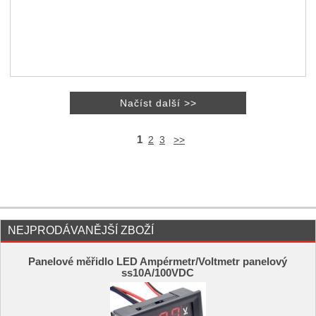
1
2
3
>>
NEJPRODÁVANĚJŠÍ ZBOŽÍ
Panelové měřidlo LED Ampérmetr/Voltmetr panelový
ss10A/100VDC