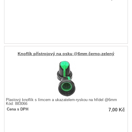
Knoflík přístrojový na osku @6mm černo-zelený
Plastový knoflík s límcem a ukazatelem-ryskou na hřídel @6mm
Kód: 883066
7,00
Kč
Cena s DPH