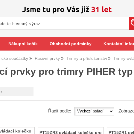
Nákupní košík
Obchodní podmínky
Kontaktní info
nické součástky
Pasivní prvky
Trimry a příslušenstvi
Trimry-ovl
í prvky pro trimry PIHER typ 
e
Řadit podle:
Zobraze
ládací kolečko
PT15ZR3 ovládací kolečko pro
PT15ZR1 ovl