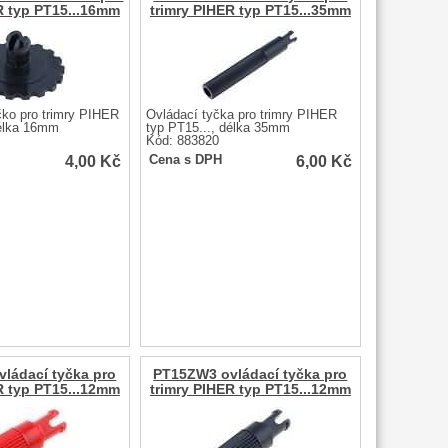
R typ PT15...16mm
trimry PIHER typ PT15...35mm
čko pro trimry PIHER
Ovládací tyčka pro trimry PIHER
délka 16mm
typ PT15..., délka 35mm
Kód: 883820
4,00
Kč
6,00
Kč
Cena s DPH
ládací tyčka pro
PT15ZW3 ovládací tyčka pro
R typ PT15...12mm
trimry PIHER typ PT15...12mm