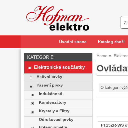
Úvodní strana
Katalog zboží
Home
Elektro
KATEGORIE
Ovládac
Elektronické součástky
Aktivní prvky
Pasivní prvky
O kategorii výš
Indukčnosti
Kondenzátory
Krystaly a Flitry
Odrušovací prvky
PT15ZR-WS ov
Potenciometry