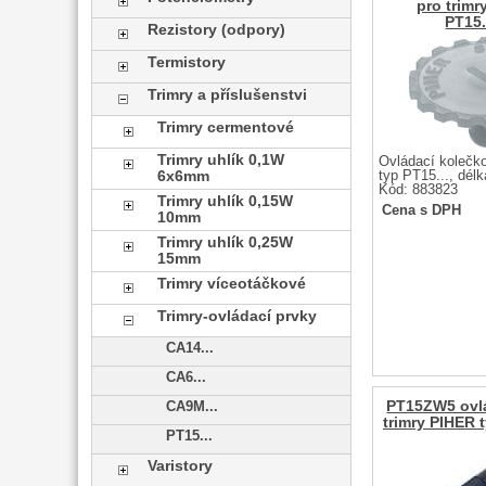
pro trimr
PT15
Rezistory (odpory)
Termistory
Trimry a příslušenstvi
Trimry cermentové
Trimry uhlík 0,1W
Ovládací kolečko
typ PT15..., dé
6x6mm
Kód: 883823
Trimry uhlík 0,15W
Cena s DPH
10mm
Trimry uhlík 0,25W
15mm
Trimry víceotáčkové
Trimry-ovládací prvky
CA14...
CA6...
PT15ZW5 ovlá
CA9M...
trimry PIHER 
PT15...
Varistory