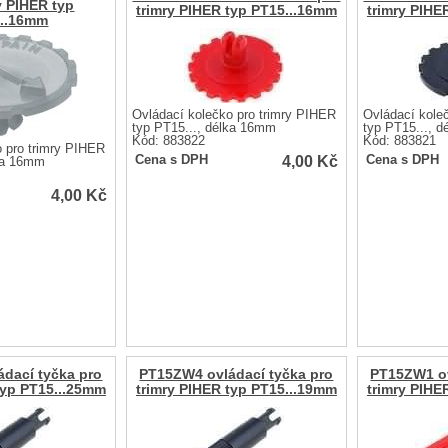
y PIHER typ
trimry PIHER typ PT15...16mm
trimry PIHE
...16mm
Ovládací kolečko pro trimry PIHER
Ovládací kole
typ PT15..., délka 16mm
typ PT15..., 
Kód: 883822
Kód: 883821
 pro trimry PIHER
4,00
Kč
Cena s DPH
Cena s DPH
lka 16mm
4,00
Kč
dací tyčka pro
PT15ZW4 ovládací tyčka pro
PT15ZW1 ov
typ PT15...25mm
trimry PIHER typ PT15...19mm
trimry PIHE