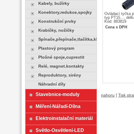
Kabely, bužírky
Konektory,redukce,spojky
Ovládací tyčka p
typ PT15..., dé
Konstrukční prvky
Kód: 883819
Cena s DPH
Krabičky, nožičky
Spínače,přepínače,tlačítka,klávesy
Plastový program
Plošné spoje,cuprextit
Relé, magnet.kontakty
Reproduktory, sirény
Náhradní díly
Stavebnice-moduly
|
nahoru
Tisk str
Měření-Nářadí-Dílna
Elektroinstalační materiál
Světlo-Osvětlení-LED