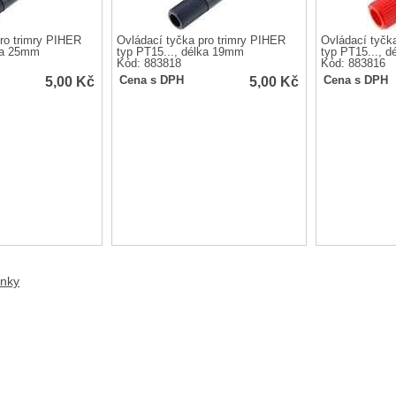
ro trimry PIHER
Ovládací tyčka pro trimry PIHER
Ovládací tyčk
lka 25mm
typ PT15..., délka 19mm
typ PT15..., 
Kód: 883818
Kód: 883816
5,00
Kč
5,00
Kč
Cena s DPH
Cena s DPH
anky