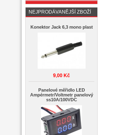
NEJPRODÁVANĚJŠÍ ZBOŽÍ
Konektor Jack 6,3 mono plast
9,00 Kč
Panelové měřidlo LED
Ampérmetr/Voltmetr panelový
ss10A/100VDC