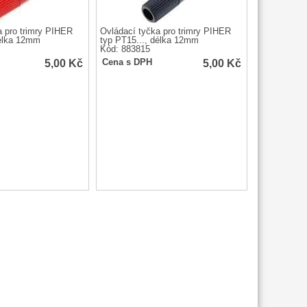
a pro trimry PIHER
Ovládací tyčka pro trimry PIHER
délka 12mm
typ PT15..., délka 12mm
Kód: 883815
5,00
Kč
5,00
Kč
Cena s DPH