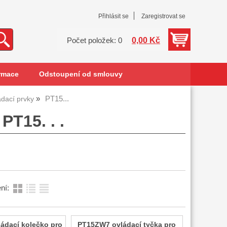
Přihlásit se
Zaregistrovat se
0,00 Kč
Počet položek: 0
rmace
Odstoupení od smlouvy
PT15...
ádací prvky
PT15. . .
ní:
ádací kolečko pro
PT15ZW7 ovládací tyčka pro