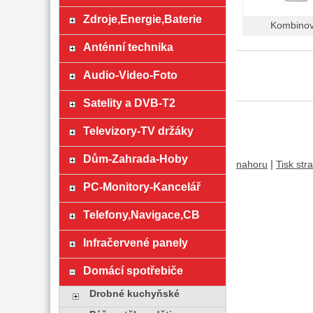
Zdroje,Energie,Baterie
Kombino
Anténní technika
Audio-Video-Foto
Satelity a DVB-T2
Televizory-TV držáky
Dům-Zahrada-Hoby
|
nahoru
Tisk str
PC-Monitory-Kancelář
Telefony,Navigace,CB
Infračervené panely
Domácí spotřebiče
Drobné kuchyňské