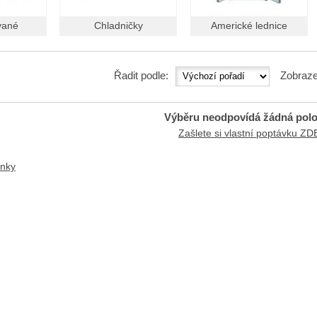
vané
Chladničky
Americké lednice
Řadit podle:
Zobraze
Výběru neodpovídá žádná pol
Zašlete si vlastní poptávku ZD
anky