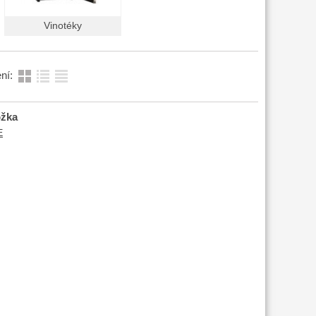
Vinotéky
ní:
ožka
E