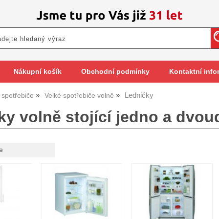
Nákupní košík
Obchodní podmínky
Kontaktní info
Ledničky
spotřebiče
Velké spotřebiče volně
ky volně stojící jedno a dvo
e