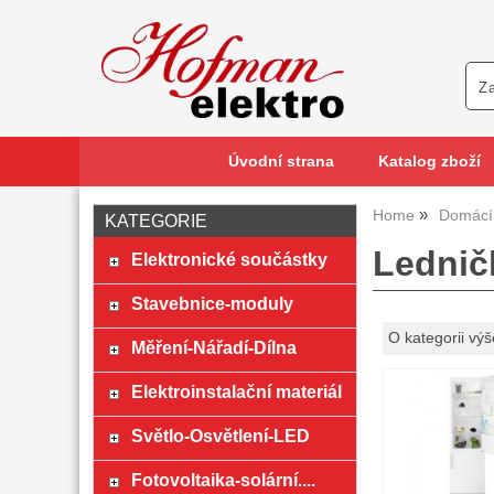
Úvodní strana
Katalog zboží
Home
Domácí 
KATEGORIE
Lednič
Elektronické součástky
Stavebnice-moduly
O kategorii výš
Měření-Nářadí-Dílna
Elektroinstalační materiál
Světlo-Osvětlení-LED
Fotovoltaika-solární....