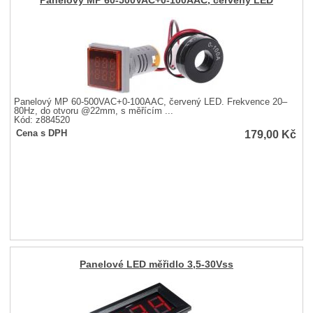
Panelový MP 60-500VAC+0-100AAC, červený LED
Panelový MP 60-500VAC+0-100AAC, červený LED. Frekvence 20–
80Hz, do otvoru @22mm, s měřícím ...
Kód: z884520
179,00
Kč
Cena s DPH
Panelové LED měřidlo 3,5-30Vss