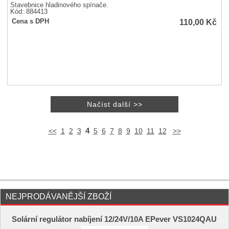
Stavebnice hladinového spínače.
Kód: 884413
110,00
Kč
Cena s DPH
4
<<
1
2
3
5
6
7
8
9
10
11
12
>>
NEJPRODÁVANĚJŠÍ ZBOŽÍ
Solární regulátor nabíjení 12/24V/10A EPever VS1024QAU