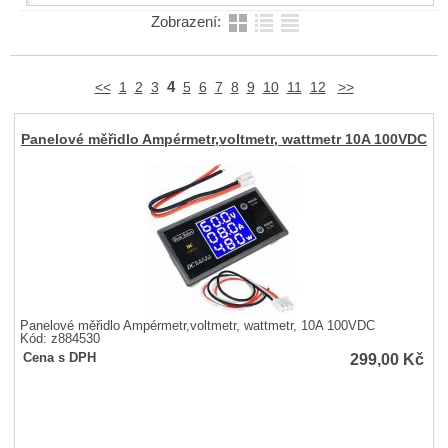
Zobrazení:
4
<<
1
2
3
5
6
7
8
9
10
11
12
>>
Panelové měřidlo Ampérmetr,voltmetr, wattmetr 10A 100VDC
Panelové měřidlo Ampérmetr,voltmetr, wattmetr, 10A 100VDC
Kód: z884530
299,00
Kč
Cena s DPH