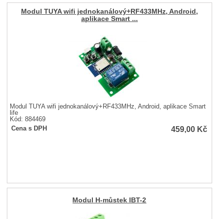
Modul TUYA wifi jednokanálový+RF433MHz, Android,
aplikace Smart ...
Modul TUYA wifi jednokanálový+RF433MHz, Android, aplikace Smart
life
Kód: 884469
459,00
Kč
Cena s DPH
Modul H-můstek IBT-2