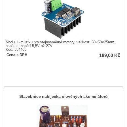
Modul H-můstku pro stejnosměrné motory, velikost: 50×50×25mm,
napájecí napětí 5,5V až 27V
Kód: 884468
189,00
Kč
Cena s DPH
Stavebnice nabíječka olověných akumulátorů