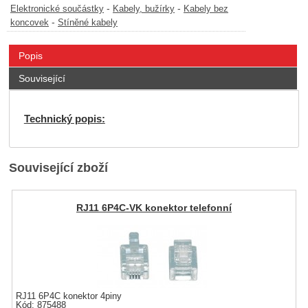
-
-
Elektronické součástky
Kabely, bužírky
Kabely bez
-
koncovek
Stíněné kabely
Popis
Související
Technický popis:
Související zboží
RJ11 6P4C-VK konektor telefonní
RJ11 6P4C konektor 4piny
Kód: 875488