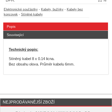
DPH:
21 %
-
-
Elektronické součástky
Kabely, bužírky
Kabely bez
-
koncovek
Stíněné kabely
Popis
Související
Technický popis:
Stíněný kabel 8 x 0.14 licna.
Bez obsahu olova. Průměr kabelu 6mm.
NEJPRODÁVANĚJŠÍ ZBOŽÍ