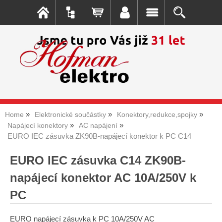
Home
Elektronické součástky
Konektory,redukce,spojky
Napájecí konektory
AC napájení
EURO IEC zásuvka ZK90B-napájecí konektor k PC C14
EURO IEC zásuvka C14 ZK90B-
napájecí konektor AC 10A/250V k
PC
EURO napájecí zásuvka k PC 10A/250V AC