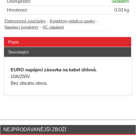
Dostupnost:
Skladem
Hmotnost:
0.03 kg
-
-
Elektronické součástky
Konektory,redukce,spojky
-
Napájecí konektory
AC napájení
Popis
Související
EURO napájecí zásuvka na kabel úhlová.
10A/250V
Bez obsahu olova.
NEJPRODÁVANĚJŠÍ ZBOŽÍ