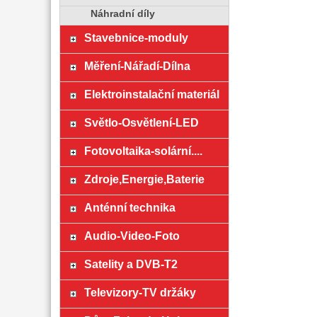
Náhradní díly
Stavebnice-moduly
Měření-Nářadí-Dílna
Elektroinstalační materiál
Světlo-Osvětlení-LED
Fotovoltaika-solární....
Zdroje,Energie,Baterie
Anténní technika
Audio-Video-Foto
Satelity a DVB-T2
Televizory-TV držáky