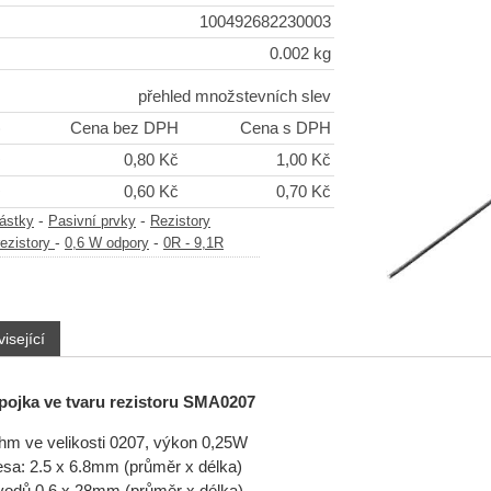
100492682230003
0.002 kg
přehled množstevních slev
)
Cena bez DPH
Cena s DPH
+
0,80 Kč
1,00 Kč
+
0,60 Kč
0,70 Kč
-
-
částky
Pasivní prvky
Rezistory
-
-
ezistory
0,6 W odpory
0R - 9,1R
isející
pojka ve tvaru rezistoru SMA0207
hm ve velikosti 0207, výkon 0,25W
sa: 2.5 x 6.8mm (průměr x délka)
odů 0.6 x 28mm (průměr x délka)