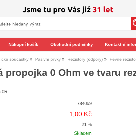
Nákupní košík
Obchodní podmínky
Kontaktní info
nické součástky
Pasivní prvky
Rezistory (odpory)
Pevné rezist
á propojka 0 Ohm ve tvaru re
a 0R
784099
1,00 Kč
21 %
Skladem