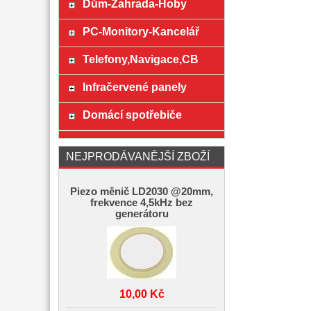
Dům-Zahrada-Hoby
PC-Monitory-Kancelář
Telefony,Navigace,CB
Infračervené panely
Domácí spotřebiče
NEJPRODÁVANĚJŠÍ ZBOŽÍ
Piezo měnič LD2030 @20mm,
frekvence 4,5kHz bez
generátoru
10,00 Kč