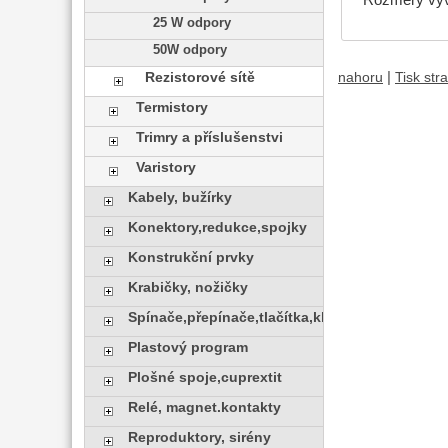
25 W odpory
50W odpory
|
Rezistorové sítě
nahoru
Tisk str
Termistory
Trimry a příslušenstvi
Varistory
Kabely, bužírky
Konektory,redukce,spojky
Konstrukční prvky
Krabičky, nožičky
Spínače,přepínače,tlačítka,klávesy
Plastový program
Plošné spoje,cuprextit
Relé, magnet.kontakty
Reproduktory, sirény