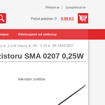
Přihlásit se
Zaregistrovat se
0,00 Kč
Počet položek: 0
rmace
Odstoupení od smlouvy
0R SMA 0207
ory
0,6 W odpory
0R - 9,1R
zistoru SMA 0207 0,25W
kliknutím zvětšíte