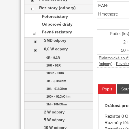
EAN:
Rezistory (odpory)
Hmotnost:
Fotorezistory
Odporové dráty
Pevné rezistory
Počet (ks
SMD odpory
2 
0,6 W odpory
50 
0R - 9,1R
Elektronické sou
-
(odpory)
Pevné r
10R - 91R
100R - 910R
1k - 9,1kOhm
Popis
Souv
10k - 91kOhm
100k - 910kOhm
1M - 10MOhm
Drátová pro
2 W odpory
Rezistor 0 O
5 W odpory
Rozměry těle
10 W odpory
Rozměry výv