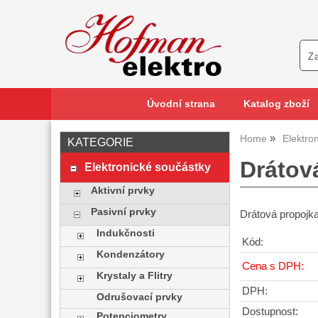
Úvodní strana
Katalog zboží
Home
Elektro
KATEGORIE
Drátov
Elektronické součástky
Aktivní prvky
Pasivní prvky
Drátová propojk
Indukčnosti
Kód:
Kondenzátory
Cena s DPH:
Krystaly a Flitry
DPH:
Odrušovací prvky
Dostupnost:
Potenciometry