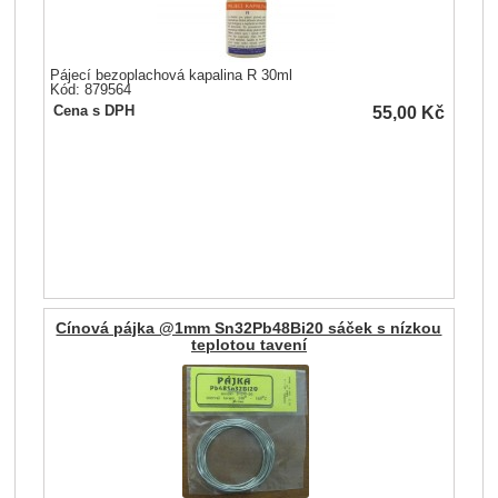
Pájecí bezoplachová kapalina R 30ml
Kód: 879564
55,00
Kč
Cena s DPH
Cínová pájka @1mm Sn32Pb48Bi20 sáček s nízkou
teplotou tavení