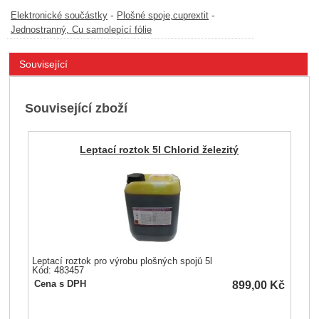
-
-
Elektronické součástky
Plošné spoje,cuprextit
Jednostranný, Cu samolepící fólie
Související
Související zboží
Leptací roztok 5l Chlorid železitý
Leptací roztok pro výrobu plošných spojů 5l
Kód: 483457
899,00
Kč
Cena s DPH