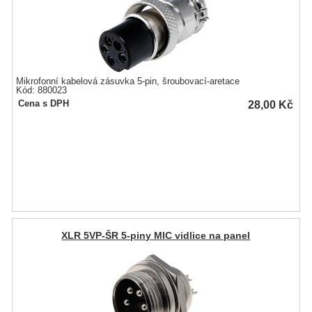
Mikrofonní kabelová zásuvka 5-pin, šroubovací-aretace
Kód: 880023
28,00
Kč
Cena s DPH
XLR 5VP-ŠR 5-piny MIC vidlice na panel