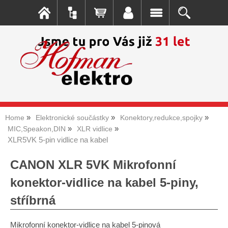
Home
Elektronické součástky
Konektory,redukce,spojky
MIC,Speakon,DIN
XLR vidlice
XLR5VK 5-pin vidlice na kabel
CANON XLR 5VK Mikrofonní
konektor-vidlice na kabel 5-piny,
stŕíbrná
Mikrofonní konektor-vidlice na kabel 5-pinová