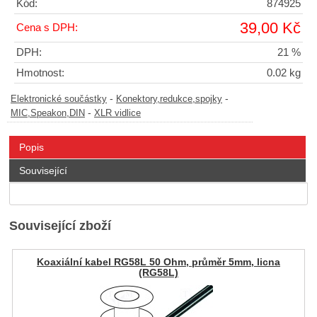
Kód:
874925
39,00 Kč
Cena s DPH:
DPH:
21 %
Hmotnost:
0.02 kg
-
-
Elektronické součástky
Konektory,redukce,spojky
-
MIC,Speakon,DIN
XLR vidlice
Popis
Související
Související zboží
Koaxiální kabel RG58L 50 Ohm, průměr 5mm, licna
(RG58L)