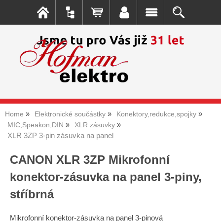
Home
Elektronické součástky
Konektory,redukce,spojky
MIC,Speakon,DIN
XLR zásuvky
XLR 3ZP 3-pin zásuvka na panel
CANON XLR 3ZP Mikrofonní
konektor-zásuvka na panel 3-piny,
stŕíbrná
Mikrofonní konektor-zásuvka na panel 3-pinová