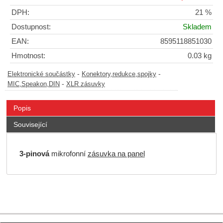
DPH:
21 %
Dostupnost:
Skladem
EAN:
8595118851030
Hmotnost:
0.03 kg
-
-
Elektronické součástky
Konektory,redukce,spojky
-
MIC,Speakon,DIN
XLR zásuvky
Popis
Související
3-pinová
mikrofonní
zásuvka na panel