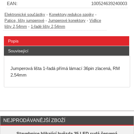
EAN:
100524639240003
-
-
Elektronické součástky
Konektory,redukce,spojky
-
-
Patice, lišty jumperové
Jumperové konektory
Vidlice
-
lišty 2,54mm
1-řadé lišty 2,54mm
Popis
Související
Jumperová lišta 1-řadá přímá lámací 36pin zlacená, RM
2.54mm
NEJPRODÁVANĚJŠÍ ZBOŽÍ
Stavebnice blikající hvězda 35 LED rudá červená