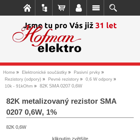
Home
Elektronické součástky
Pasivní prvky
Rezistory (odpory)
Pevné rezistory
0,6 W odpory
82K SMA 0207 0,6W
10k - 91kOhm
82K metalizovaný rezistor SMA
0207 0,6W, 1%
82K 0,6W
kliknutím zvětšíte