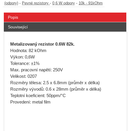
-
-
-
(odpory)
Pevné rezistory
0,6 W odpory
10k - 91kOhm
Popis
Související
Metalizovaný rezistor 0.6W 82k.
Hodnota: 82 kOhm
Výkon: 0,6W
Tolerance: ±1%
Max. pracovní napětí: 250V
Velikost: 0207
Rozměry tělesa: 2.5 x 6.8mm (průměr x délka)
Rozměry vývodů: 0.6 x 28mm (průměr x délka)
Teplotní koeficient: 50ppm/°C
Provedení: metal film