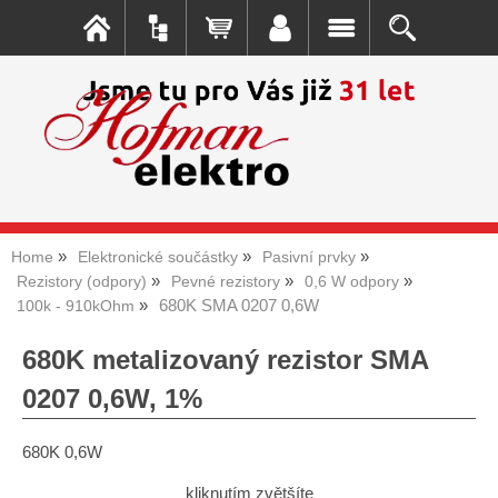
Home
Elektronické součástky
Pasivní prvky
Rezistory (odpory)
Pevné rezistory
0,6 W odpory
680K SMA 0207 0,6W
100k - 910kOhm
680K metalizovaný rezistor SMA
0207 0,6W, 1%
680K 0,6W
kliknutím zvětšíte