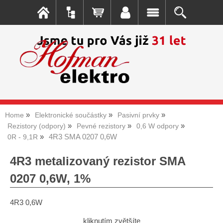
Home
Elektronické součástky
Pasivní prvky
Rezistory (odpory)
Pevné rezistory
0,6 W odpory
4R3 SMA 0207 0,6W
0R - 9,1R
4R3 metalizovaný rezistor SMA
0207 0,6W, 1%
4R3 0,6W
kliknutím zvětšíte