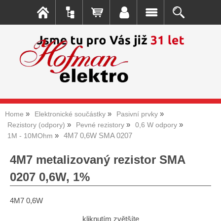
Home
Elektronické součástky
Pasivní prvky
Rezistory (odpory)
Pevné rezistory
0,6 W odpory
4M7 0,6W SMA 0207
1M - 10MOhm
4M7 metalizovaný rezistor SMA
0207 0,6W, 1%
4M7 0,6W
kliknutím zvětšíte