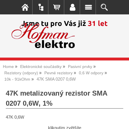
Home
Elektronické součástky
Pasivní prvky
Rezistory (odpory)
Pevné rezistory
0,6 W odpory
47K SMA 0207 0,6W
10k - 91kOhm
47K metalizovaný rezistor SMA
0207 0,6W, 1%
47K 0,6W
kliknutím zvětšíte