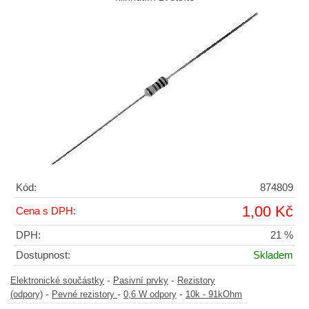
Kód:
874809
1,00 Kč
Cena s DPH:
DPH:
21 %
Dostupnost:
Skladem
-
-
Elektronické součástky
Pasivní prvky
Rezistory
-
-
-
(odpory)
Pevné rezistory
0,6 W odpory
10k - 91kOhm