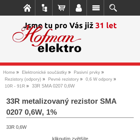
Home
Elektronické součástky
Pasivní prvky
Rezistory (odpory)
Pevné rezistory
0,6 W odpory
33R SMA 0207 0,6W
10R - 91R
33R metalizovaný rezistor SMA
0207 0,6W, 1%
33R 0,6W
kliknutím zvětšíte