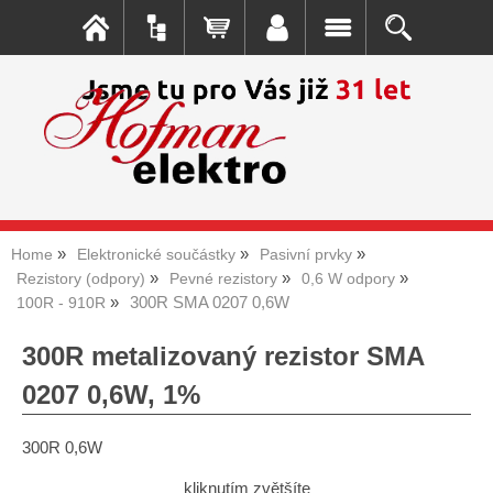
Home
Elektronické součástky
Pasivní prvky
Rezistory (odpory)
Pevné rezistory
0,6 W odpory
300R SMA 0207 0,6W
100R - 910R
300R metalizovaný rezistor SMA
0207 0,6W, 1%
300R 0,6W
kliknutím zvětšíte