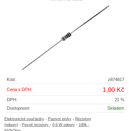
Kód:
z874817
1,00 Kč
Cena s DPH:
DPH:
21 %
Dostupnost:
Skladem
-
-
Elektronické součástky
Pasivní prvky
Rezistory
-
-
-
(odpory)
Pevné rezistory
0,6 W odpory
100k -
910kOhm