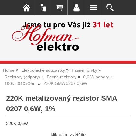
Home
Elektronické součástky
Pasivní prvky
Rezistory (odpory)
Pevné rezistory
0,6 W odpory
220K SMA 0207 0,6W
100k - 910kOhm
220K metalizovaný rezistor SMA
0207 0,6W, 1%
220K 0,6W
kliknutím zvětšíte