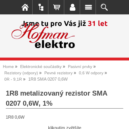
Home
Elektronické součástky
Pasivní prvky
Rezistory (odpory)
Pevné rezistory
0,6 W odpory
1R8 SMA 0207 0,6W
0R - 9,1R
1R8 metalizovaný rezistor SMA
0207 0,6W, 1%
1R8 0,6W
kliknutím zvětšíte