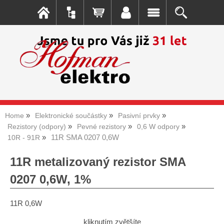
Home
Elektronické součástky
Pasivní prvky
Rezistory (odpory)
Pevné rezistory
0,6 W odpory
11R SMA 0207 0,6W
10R - 91R
11R metalizovaný rezistor SMA
0207 0,6W, 1%
11R 0,6W
kliknutím zvětšíte