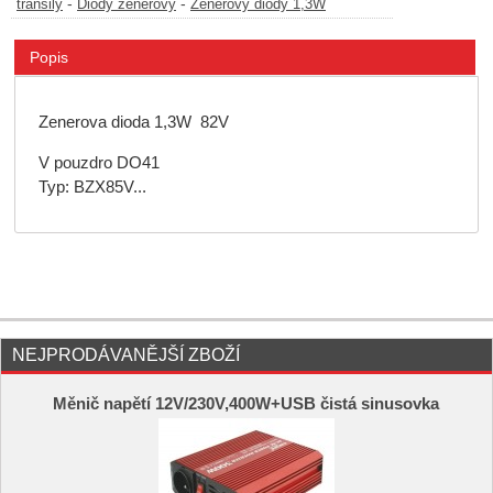
-
-
transily
Diody zenerovy
Zenerovy diody 1,3W
Popis
Zenerova dioda 1,3W 82V
V pouzdro DO41
Typ: BZX85V...
NEJPRODÁVANĚJŠÍ ZBOŽÍ
Měnič napětí 12V/230V,400W+USB čistá sinusovka