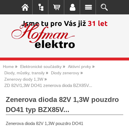
Home
Elektronické součástky
Aktivní prvky
Diody, můstky, transily
Diody zenerovy
Zenerovy diody 1,3W
ZD 82V/1,3W DO41 zenerova dioda BZX85V...
Zenerova dioda 82V 1,3W pouzdro
DO41 typ BZX85V...
Zenerova dioda 82V 1,3W pouzdro DO41