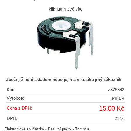
kliknutím zvětšíte
Zboži již není skladem nebo jej má v košíku jiný zákazník
Kód:
z875893
Výrobce:
PIHER
15,00 Kč
Cena s DPH:
DPH:
21 %
-
-
Elektronické součástky
Pasivní prvky
Trimry a