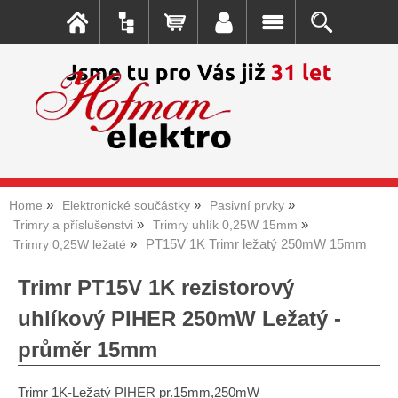
Home
Elektronické součástky
Pasivní prvky
Trimry a příslušenstvi
Trimry uhlík 0,25W 15mm
PT15V 1K Trimr ležatý 250mW 15mm
Trimry 0,25W ležaté
Trimr PT15V 1K rezistorový
uhlíkový PIHER 250mW Ležatý -
průměr 15mm
Trimr 1K-Ležatý PIHER pr.15mm,250mW