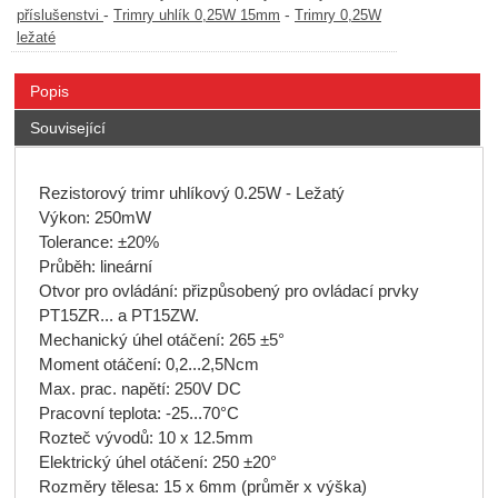
-
-
příslušenstvi
Trimry uhlík 0,25W 15mm
Trimry 0,25W
ležaté
Popis
Související
Rezistorový trimr uhlíkový 0.25W - Ležatý
Výkon: 250mW
Tolerance: ±20%
Průběh: lineární
Otvor pro ovládání: přizpůsobený pro ovládací prvky
PT15ZR... a PT15ZW.
Mechanický úhel otáčení: 265 ±5°
Moment otáčení: 0,2...2,5Ncm
Max. prac. napětí: 250V DC
Pracovní teplota: -25...70°C
Rozteč vývodů: 10 x 12.5mm
Elektrický úhel otáčení: 250 ±20°
Rozměry tělesa: 15 x 6mm (průměr x výška)