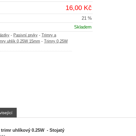
16,00 Kč
21 %
Skladem
-
-
částky
Pasivní prvky
Trimry a
-
imry uhlík 0,25W 15mm
Trimry 0,25W
isející
trimr uhlíkový 0.25W - Stojatý