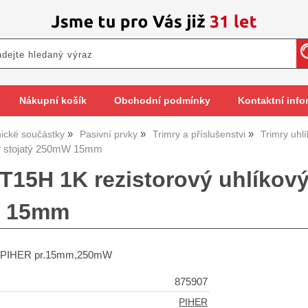
Nákupní košík
Obchodní podmínky
Kontaktní info
nické součástky
Pasivní prvky
Trimry a příslušenstvi
Trimry uh
r stojatý 250mW 15mm
PT15H 1K rezistorový uhlíkov
r 15mm
tý PIHER pr.15mm,250mW
875907
PIHER