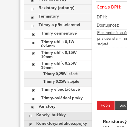
Cena s DPH:
Rezistory (odpory)
Termistory
DPH:
Trimry a příslušenstvi
Dostupnost:
Elektronické sou
Trimry cermentové
-
příslušenstvi
Tr
Trimry uhlík 0,1W
stojaté
6x6mm
Trimry uhlík 0,15W
10mm
Trimry uhlík 0,25W
15mm
Trimry 0,25W ležaté
Trimry 0,25W stojaté
Trimry víceotáčkové
Trimry-ovládací prvky
Popis
Souv
Varistory
Kabely, bužírky
Rezistorový 
Konektory,redukce,spojky