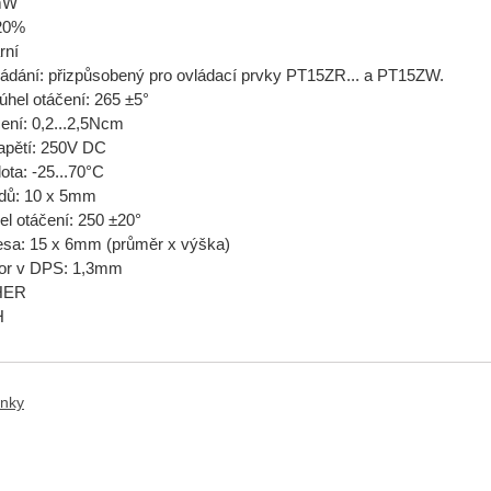
mW
±20%
rní
ládání: přizpůsobený pro ovládací prvky PT15ZR... a PT15ZW.
hel otáčení: 265 ±5°
ní: 0,2...2,5Ncm
apětí: 250V DC
ota: -25...70°C
dů: 10 x 5mm
el otáčení: 250 ±20°
esa: 15 x 6mm (průměr x výška)
vor v DPS: 1,3mm
IHER
H
anky