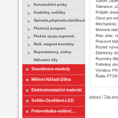
Výkon: 250
Konstrukční prvky
Tolerance: 
Průběh: lineá
Krabičky, nožičky
Otvor pro ov
Spínače,přepínače,tlačítka,klávesy
Mechanický ú
Plastový program
Moment otáče
Max. prac. n
Plošné spoje,cuprextit
Pracovní tepl
Relé, magnet.kontakty
Rozteč vývo
Reproduktory, sirény
Elektrický úh
Rozměry těl
Náhradní díly
Potřebný ot
Stavebnice-moduly
Výrobce: P
Řada: PT15
Měření-Nářadí-Dílna
Elektroinstalační materiál
|
nahoru
Tisk str
Světlo-Osvětlení-LED
Fotovoltaika-solární....