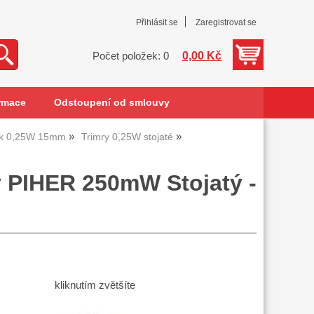
Přihlásit se
Zaregistrovat se
0,00 Kč
Počet položek: 0
rmace
Odstoupení od smlouvy
lík 0,25W 15mm
Trimry 0,25W stojaté
ý PIHER 250mW Stojatý -
kliknutím zvětšíte