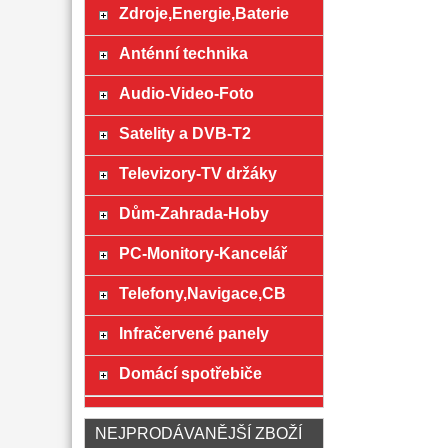
Zdroje,Energie,Baterie
Anténní technika
Audio-Video-Foto
Satelity a DVB-T2
Televizory-TV držáky
Dům-Zahrada-Hoby
PC-Monitory-Kancelář
Telefony,Navigace,CB
Infračervené panely
Domácí spotřebiče
NEJPRODÁVANĚJŠÍ ZBOŽÍ