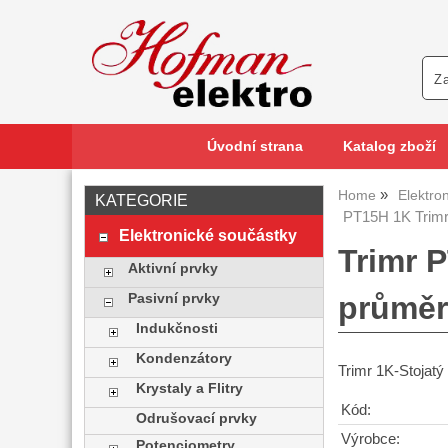
Úvodní strana
Katalog zboží
Home
Elektro
KATEGORIE
PT15H 1K Trim
Elektronické součástky
Trimr 
Aktivní prvky
průmě
Pasivní prvky
Indukčnosti
Kondenzátory
Trimr 1K-Stoja
Krystaly a Flitry
Kód:
Odrušovací prvky
Výrobce:
Potenciometry