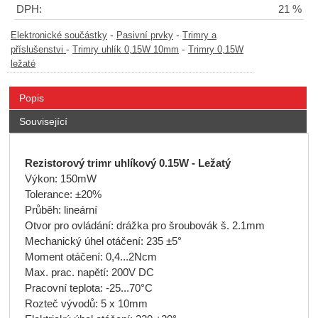
DPH:
21 %
-
-
Elektronické součástky
Pasivní prvky
Trimry a
-
-
příslušenstvi
Trimry uhlík 0,15W 10mm
Trimry 0,15W
ležaté
Popis
Související
Rezistorový trimr uhlíkový 0.15W - Ležatý
Výkon: 150mW
Tolerance: ±20%
Průběh: lineární
Otvor pro ovládání: drážka pro šroubovák š. 2.1mm
Mechanický úhel otáčení: 235 ±5°
Moment otáčení: 0,4...2Ncm
Max. prac. napětí: 200V DC
Pracovní teplota: -25...70°C
Rozteč vývodů: 5 x 10mm