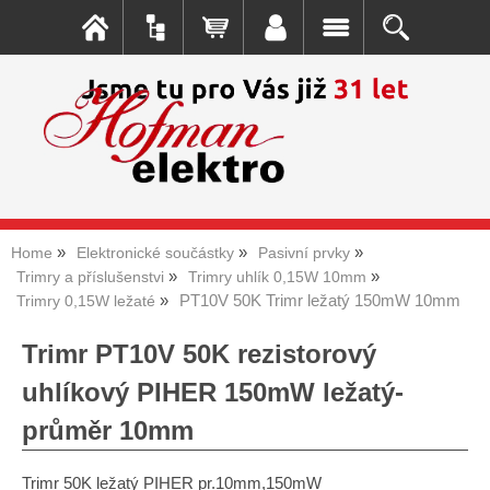
Home
Elektronické součástky
Pasivní prvky
Trimry a příslušenstvi
Trimry uhlík 0,15W 10mm
PT10V 50K Trimr ležatý 150mW 10mm
Trimry 0,15W ležaté
Trimr PT10V 50K rezistorový
uhlíkový PIHER 150mW ležatý-
průměr 10mm
Trimr 50K ležatý PIHER pr.10mm,150mW