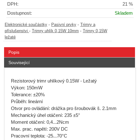
DPH:
21 %
Dostupnost:
Skladem
-
-
Elektronické součástky
Pasivní prvky
Trimry a
-
-
příslušenstvi
Trimry uhlík 0,15W 10mm
Trimry 0,15W
ležaté
Popis
Související
Rezistorový trimr uhlíkový 0.15W - Ležatý
Výkon: 150mW
Tolerance: ±20%
Průběh: lineární
Otvor pro ovládání: drážka pro šroubovák š. 2.1mm
Mechanický úhel otáčení: 235 ±5°
Moment otáčení: 0,4...2Ncm
Max. prac. napětí: 200V DC
Pracovní teplota: -25...70°C