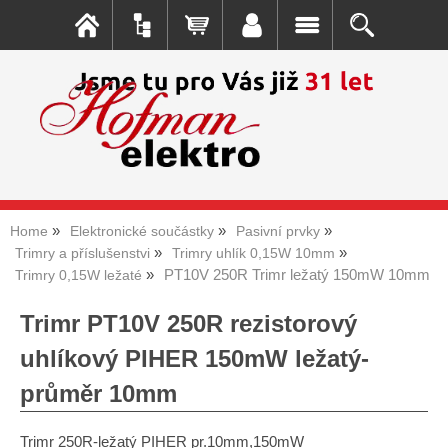
Home
Elektronické součástky
Pasivní prvky
Trimry a příslušenstvi
Trimry uhlík 0,15W 10mm
PT10V 250R Trimr ležatý 150mW 10mm
Trimry 0,15W ležaté
Trimr PT10V 250R rezistorový
uhlíkový PIHER 150mW ležatý-
průměr 10mm
Trimr 250R-ležatý PIHER pr.10mm,150mW