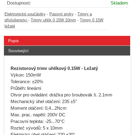
Dostupnost:
Skladem
-
-
Elektronické součástky
Pasivní prvky
Trimry a
-
-
příslušenstvi
Trimry uhlík 0,15W 10mm
Trimry 0,15W
ležaté
Popis
Související
Rezistorový trimr uhlíkový 0.15W - Ležatý
Výkon: 150mW
Tolerance: ±20%
Průběh: lineární
Otvor pro ovládání: drážka pro šroubovák š. 2.1mm
Mechanický úhel otáčení: 235 ±5°
Moment otáčení: 0,4...2Ncm
Max. prac. napětí: 200V DC
Pracovní teplota: -25...70°C
Rozteč vývodů: 5 x 10mm
Elektrický úhel otáčení: 220 ±20°