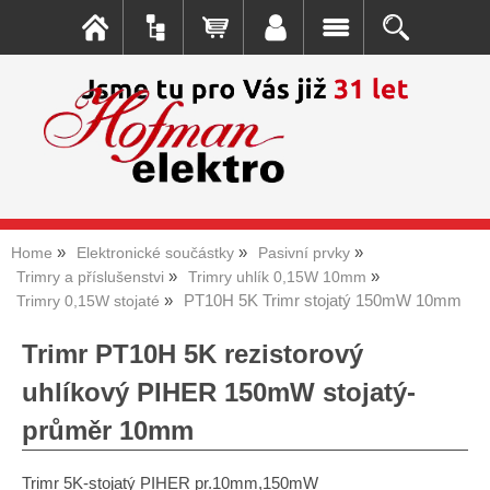
Home
Elektronické součástky
Pasivní prvky
Trimry a příslušenstvi
Trimry uhlík 0,15W 10mm
PT10H 5K Trimr stojatý 150mW 10mm
Trimry 0,15W stojaté
Trimr PT10H 5K rezistorový
uhlíkový PIHER 150mW stojatý-
průměr 10mm
Trimr 5K-stojatý PIHER pr.10mm,150mW