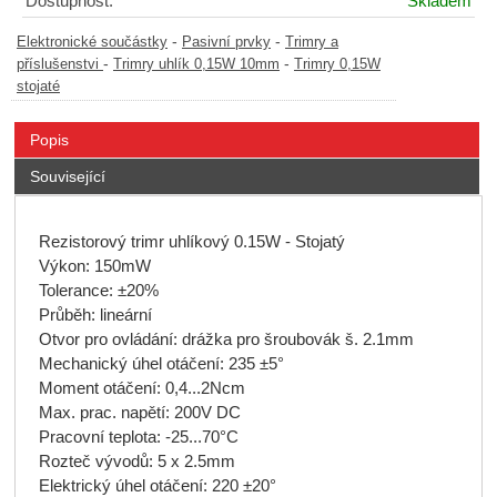
Dostupnost:
Skladem
-
-
Elektronické součástky
Pasivní prvky
Trimry a
-
-
příslušenstvi
Trimry uhlík 0,15W 10mm
Trimry 0,15W
stojaté
Popis
Související
Rezistorový trimr uhlíkový 0.15W - Stojatý
Výkon: 150mW
Tolerance: ±20%
Průběh: lineární
Otvor pro ovládání: drážka pro šroubovák š. 2.1mm
Mechanický úhel otáčení: 235 ±5°
Moment otáčení: 0,4...2Ncm
Max. prac. napětí: 200V DC
Pracovní teplota: -25...70°C
Rozteč vývodů: 5 x 2.5mm
Elektrický úhel otáčení: 220 ±20°