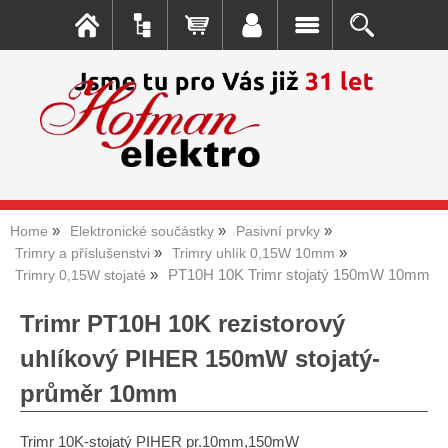
Home
Elektronické součástky
Pasivní prvky
Trimry a příslušenstvi
Trimry uhlík 0,15W 10mm
PT10H 10K Trimr stojatý 150mW 10mm
Trimry 0,15W stojaté
Trimr PT10H 10K rezistorový
uhlíkový PIHER 150mW stojatý-
průměr 10mm
Trimr 10K-stojatý PIHER pr.10mm,150mW