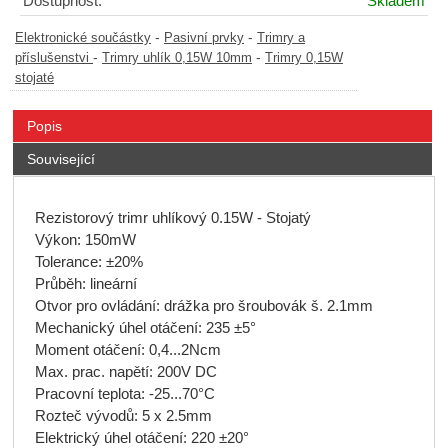
Dostupnost:
Skladem
-
-
Elektronické součástky
Pasivní prvky
Trimry a
-
-
příslušenstvi
Trimry uhlík 0,15W 10mm
Trimry 0,15W
stojaté
Popis
Související
Rezistorový trimr uhlíkový 0.15W - Stojatý
Výkon: 150mW
Tolerance: ±20%
Průběh: lineární
Otvor pro ovládání: drážka pro šroubovák š. 2.1mm
Mechanický úhel otáčení: 235 ±5°
Moment otáčení: 0,4...2Ncm
Max. prac. napětí: 200V DC
Pracovní teplota: -25...70°C
Rozteč vývodů: 5 x 2.5mm
Elektrický úhel otáčení: 220 ±20°