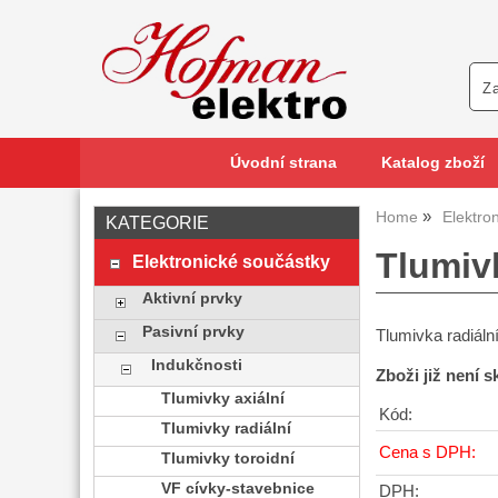
Úvodní strana
Katalog zboží
Home
Elektro
KATEGORIE
Tlumiv
Elektronické součástky
Aktivní prvky
Pasivní prvky
Tlumivka radiál
Indukčnosti
Zboži již není 
Tlumivky axiální
Kód:
Tlumivky radiální
Cena s DPH:
Tlumivky toroidní
VF cívky-stavebnice
DPH: