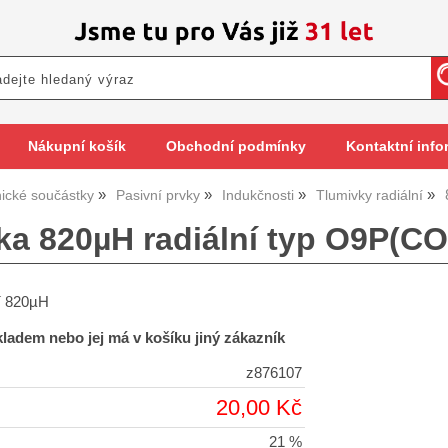
Nákupní košík
Obchodní podmínky
Kontaktní info
nické součástky
Pasivní prvky
Indukčnosti
Tlumivky radiální
ka 820µH radiální typ O9P(CO
ní 820µH
skladem nebo jej má v košíku jiný zákazník
z876107
20,00 Kč
21 %