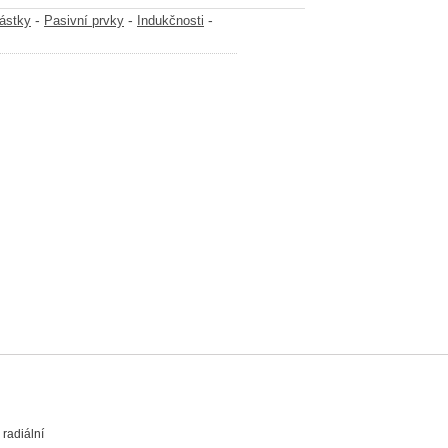
-
-
-
částky
Pasivní prvky
Indukčnosti
radiální