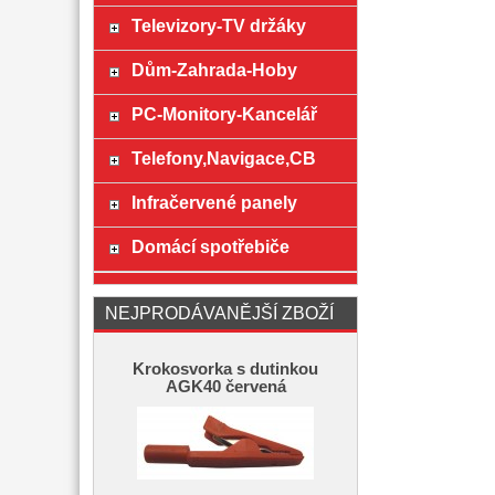
Televizory-TV držáky
Dům-Zahrada-Hoby
PC-Monitory-Kancelář
Telefony,Navigace,CB
Infračervené panely
Domácí spotřebiče
NEJPRODÁVANĚJŠÍ ZBOŽÍ
Krokosvorka s dutinkou
AGK40 červená