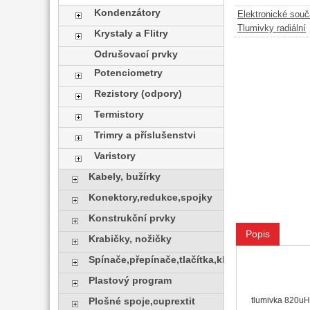
Kondenzátory
Elektronické sou
Tlumivky radiální
Krystaly a Flitry
Odrušovací prvky
Potenciometry
Rezistory (odpory)
Termistory
Trimry a příslušenstvi
Varistory
Kabely, bužírky
Konektory,redukce,spojky
Konstrukční prvky
Popis
Krabičky, nožičky
Spínače,přepínače,tlačítka,klávesy
Plastový program
tlumivka 820uH 
Plošné spoje,cuprextit