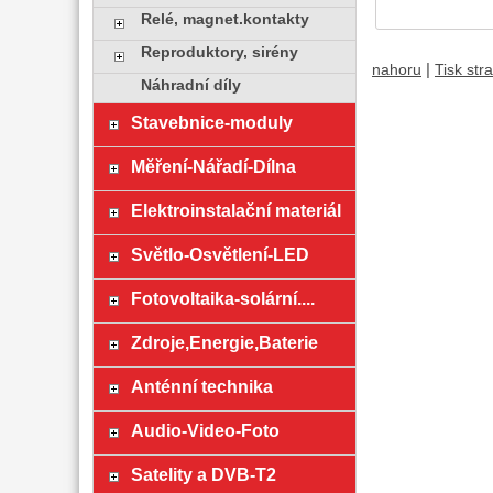
Relé, magnet.kontakty
Reproduktory, sirény
|
nahoru
Tisk str
Náhradní díly
Stavebnice-moduly
Měření-Nářadí-Dílna
Elektroinstalační materiál
Světlo-Osvětlení-LED
Fotovoltaika-solární....
Zdroje,Energie,Baterie
Anténní technika
Audio-Video-Foto
Satelity a DVB-T2