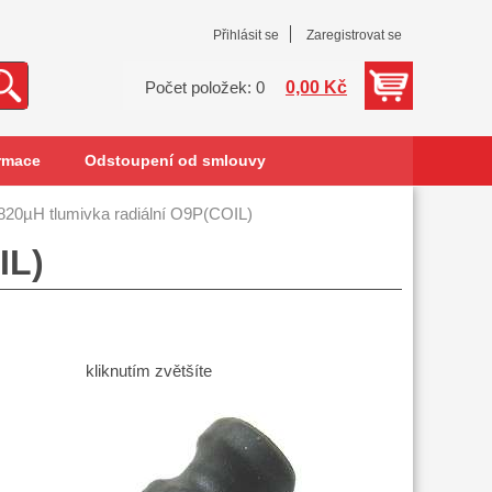
Přihlásit se
Zaregistrovat se
0,00 Kč
Počet položek: 0
rmace
Odstoupení od smlouvy
820µH tlumivka radiální O9P(COIL)
IL)
kliknutím zvětšíte