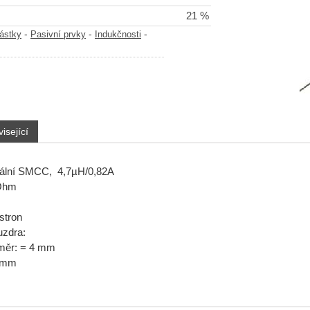
21 %
-
-
-
částky
Pasivní prvky
Indukčnosti
isející
iální SMCC, 4,7µH/0,82A
 Ohm
stron
zdra:
měr: = 4 mm
5 mm