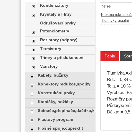
Kondenzátory
DPH:
Krystaly a Flitry
Elektronické sou
Tlumivky axiální
Odrušovací prvky
Potenciometry
Rezistory (odpory)
Termistory
Popis
Souv
Trimry a příslušenstvi
Varistory
Tlumivka Ax
Kabely, bužírky
Rdc = 0,34
Konektory,redukce,spojky
Tol.± = 10 %
Výrobce: Fa
Konstrukční prvky
Rozměry pou
Krabičky, nožičky
Půdorys/prů
Spínače,přepínače,tlačítka,klávesy
Délka: = 9,
Plastový program
Plošné spoje,cuprextit