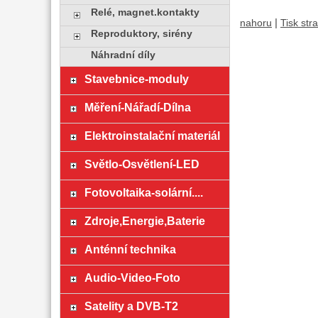
Relé, magnet.kontakty
|
nahoru
Tisk str
Reproduktory, sirény
Náhradní díly
Stavebnice-moduly
Měření-Nářadí-Dílna
Elektroinstalační materiál
Světlo-Osvětlení-LED
Fotovoltaika-solární....
Zdroje,Energie,Baterie
Anténní technika
Audio-Video-Foto
Satelity a DVB-T2