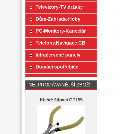
Televizory-TV držáky
Dům-Zahrada-Hoby
PC-Monitory-Kancelář
Telefony,Navigace,CB
Infračervené panely
Domácí spotřebiče
NEJPRODÁVANĚJŠÍ ZBOŽÍ
Kleště štípací GT155