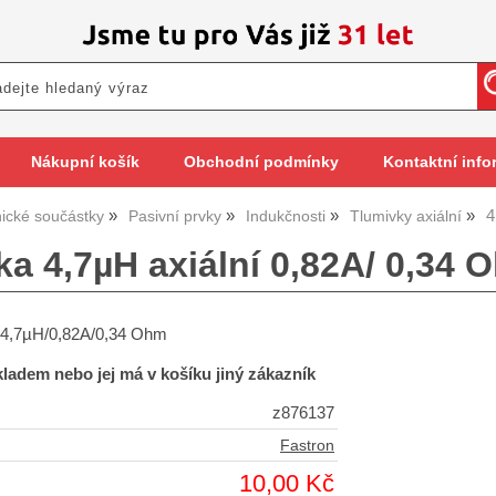
Nákupní košík
Obchodní podmínky
Kontaktní info
4
nické součástky
Pasivní prvky
Indukčnosti
Tlumivky axiální
ka 4,7µH axiální 0,82A/ 0,34
í 4,7µH/0,82A/0,34 Ohm
skladem nebo jej má v košíku jiný zákazník
z876137
Fastron
10,00 Kč