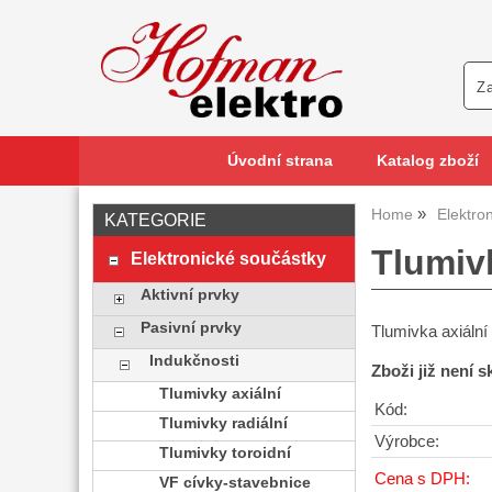
Úvodní strana
Katalog zboží
Home
Elektro
KATEGORIE
Tlumiv
Elektronické součástky
Aktivní prvky
Pasivní prvky
Tlumivka axiáln
Indukčnosti
Zboži již není 
Tlumivky axiální
Kód:
Tlumivky radiální
Výrobce:
Tlumivky toroidní
Cena s DPH:
VF cívky-stavebnice