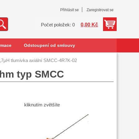
Přihlásit se
Zaregistrovat se
0,00 Kč
Počet položek: 0
rmace
Odstoupení od smlouvy
,7µH tlumivka axiální SMCC-4R7K-02
 Ohm typ SMCC
kliknutím zvětšíte