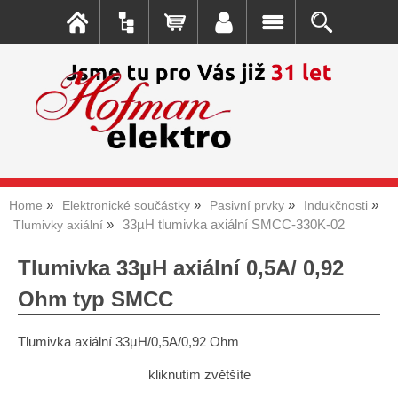
Home
Elektronické součástky
Pasivní prvky
Indukčnosti
33µH tlumivka axiální SMCC-330K-02
Tlumivky axiální
Tlumivka 33µH axiální 0,5A/ 0,92
Ohm typ SMCC
Tlumivka axiální 33µH/0,5A/0,92 Ohm
kliknutím zvětšíte