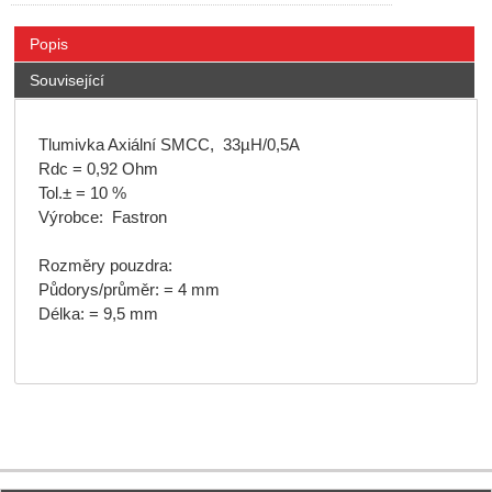
Popis
Související
Tlumivka Axiální SMCC, 33µH/0,5A
Rdc = 0,92 Ohm
Tol.± = 10 %
Výrobce: Fastron
Rozměry pouzdra:
Půdorys/průměr: = 4 mm
Délka: = 9,5 mm