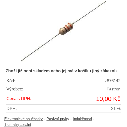
Zboži již není skladem nebo jej má v košíku jiný zákazník
Kód:
z876142
Výrobce:
Fastron
10,00 Kč
Cena s DPH:
DPH:
21 %
-
-
-
Elektronické součástky
Pasivní prvky
Indukčnosti
Tlumivky axiální