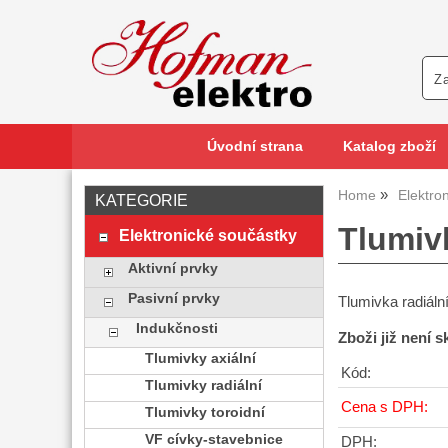
Úvodní strana
Katalog zboží
Home
Elektro
KATEGORIE
Tlumiv
Elektronické součástky
Aktivní prvky
Pasivní prvky
Tlumivka radiál
Indukčnosti
Zboži již není 
Tlumivky axiální
Kód:
Tlumivky radiální
Cena s DPH:
Tlumivky toroidní
VF cívky-stavebnice
DPH: