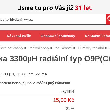
Nákupní košík
Obchodní podmínky
Kontaktní info
nické součástky
Pasivní prvky
Indukčnosti
Tlumivky radiální
ka 3300µH radiální typ O9P(C
ní 3300µH, 11.83 Ohm, 220mA
skladem nebo jej má v košíku jiný zákazník
z876114
15,00 Kč
21 %