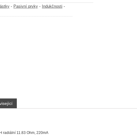
-
-
-
částky
Pasivní prvky
Indukčnosti
isející
H radiální 11.83 Ohm, 220mA