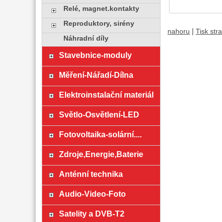
Relé, magnet.kontakty
Reproduktory, sirény
|
nahoru
Tisk str
Náhradní díly
Stavebnice-moduly
Měření-Nářadí-Dílna
Elektroinstalační materiál
Světlo-Osvětlení-LED
Fotovoltaika-solární....
Zdroje,Energie,Baterie
Anténní technika
Audio-Video-Foto
Satelity a DVB-T2