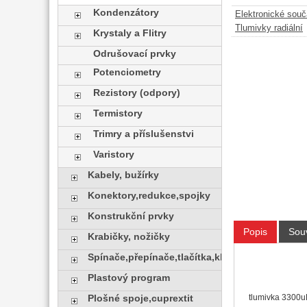
Kondenzátory
Elektronické sou
Tlumivky radiální
Krystaly a Flitry
Odrušovací prvky
Potenciometry
Rezistory (odpory)
Termistory
Trimry a příslušenstvi
Varistory
Kabely, bužírky
Konektory,redukce,spojky
Konstrukční prvky
Popis
Souv
Krabičky, nožičky
Spínače,přepínače,tlačítka,klávesy
Plastový program
tlumivka 3300u
Plošné spoje,cuprextit