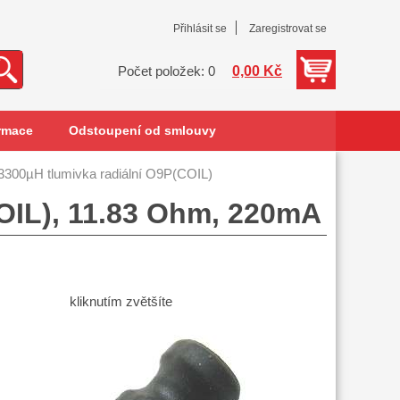
Přihlásit se
Zaregistrovat se
0,00 Kč
Počet položek: 0
rmace
Odstoupení od smlouvy
3300µH tlumivka radiální O9P(COIL)
OIL), 11.83 Ohm, 220mA
kliknutím zvětšíte