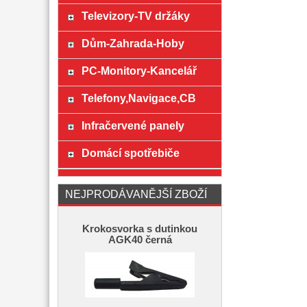
Televizory-TV držáky
Dům-Zahrada-Hoby
PC-Monitory-Kancelář
Telefony,Navigace,CB
Infračervené panely
Domácí spotřebiče
NEJPRODÁVANĚJŠÍ ZBOŽÍ
Krokosvorka s dutinkou
AGK40 černá